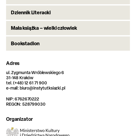
Dziennik Literacki
Mała książka – wielki człowiek
Bookstadion
Adres
ul. Zygmunta Wróblewskiego 6
31-148 Kraków
tel. (+48) 12 61 71 900
e-mail: biuro@instytutksiazki.pl
NIP: 6762670222
REGON: 528799030
Organizator