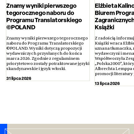
Znamy wyniki pierwszego
Elżbieta Kali
tegorocznego naboru do
Biurem Prog
Programu Translatorskiego
Zagranicznych
©POLAND
Książki
Znamy wyniki pierwszego tegorocznego
Z radością informuj
naboru do Programu Translatorskiego
Książki wraca Elżbi
©POLAND. Wyniki dotyczą propozycji
uznana tłumaczka, 
wydawniczych przysłanych do końca
wydawczyni i menad
marca 2026. Zgodnie z regulaminem
Współtworzyła Zesp
priorytetowo zostały potraktowane języki
„Polska2000”, któr
skandynawskie i język włoski.
Albrechta Lemppa o
promocji literatury 
31 lipca 2026
13 lipca 2026