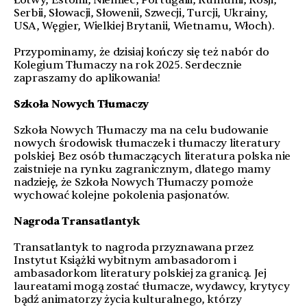
Łotwy, Estonii, Niemiec, Portugalii, Rumunii, Rosji,
Serbii, Słowacji, Słowenii, Szwecji, Turcji, Ukrainy,
USA, Węgier, Wielkiej Brytanii, Wietnamu, Włoch).
Przypominamy, że dzisiaj kończy się też nabór do
Kolegium Tłumaczy na rok 2025. Serdecznie
zapraszamy do aplikowania!
Szkoła Nowych Tłumaczy
Szkoła Nowych Tłumaczy ma na celu budowanie
nowych środowisk tłumaczek i tłumaczy literatury
polskiej. Bez osób tłumaczących literatura polska nie
zaistnieje na rynku zagranicznym, dlatego mamy
nadzieję, że Szkoła Nowych Tłumaczy pomoże
wychować kolejne pokolenia pasjonatów.
Nagroda Transatlantyk
Transatlantyk to nagroda przyznawana przez
Instytut Książki wybitnym ambasadorom i
ambasadorkom literatury polskiej za granicą. Jej
laureatami mogą zostać tłumacze, wydawcy, krytycy
bądź animatorzy życia kulturalnego, którzy