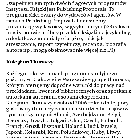
Uzupełnieniem tych dwóch flagowych programów
Instytutu Książki jest Publishing Proposals. To
program skierowany do wydawców i agentów. W
ramach Publishing Proposals finansujemy
prezentację wydawniczą w języku obcym (2/3 całości
musi stanowić próbny przekład książki na język obcy,
a dodatkowe materiały o książce, takie jak
streszczenie, raport czytelniczy, recenzja, biografia
autora itp., mogą obejmować nie więcej niż 1/3).
Kolegium Tłumaczy
Każdego roku w ramach programu studyjnego
gościmy w Krakowie i w Warszawie – grupę tłumaczy,
którym oferujemy dogodne warunki do pracy nad
przekładami, kwerend bibliotecznych oraz spotkań z
autorkami autorami i osobami eksperckimi.
Kolegium Tłumaczy działa od 2006 roku i do tej pory
gościliśmy tłumaczy z niemal czterdziestu krajów (w
tym między innymi: Albanii, Azerbejdżanu, Belgii,
Białorusi, Brazylii, Bułgarii, Chin, Czech, Finlandii,
Francji, Gruzji, Hiszpanii, Holandii, Indii, Izraela,
Japonii, Kolumbi, Korei Południowej, Kuby, Litwy,