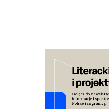
Literack
i projek
Dołącz do newslett
informacje i spostrz
Polsce i za granicą.