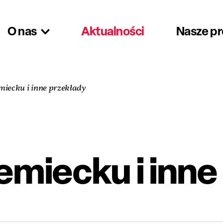
O nas
Aktualności
Nasze p
miecku i inne przekłady
iemiecku i inne