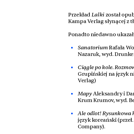
Przekład
Lalki
został opub
Kampa Verlag słynącej z tł
Ponadto niedawno ukazały 
Sanatorium
Rafała Woj
Nazaruk, wyd. Drunke
Ciągle po kole. Rozmo
Grupińskiej na język n
Verlag)
Mapy
Aleksandry i Dani
Krum Krumov, wyd. Ben
Ale odlot! Rysunkowa h
język koreański (przeł
Company).