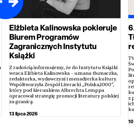
Elżbieta Kalinowska pokieruje
6
Biurem Programów
T
Zagranicznych Instytutu
r
Książki
TV
Św
u
Z radością informujemy, że do Instytutu Książki
Po
wraca Elżbieta Kalinowska – uznana tłumaczka,
li
redaktorka, wydawczyni i menadżerka kultury.
op
Współtworzyła Zespół Literacki „Polska2000”,
re
który pod kierunkiem Albrechta Lemppa
ku
opracował strategię promocji literatury polskiej
z 
za granicą.
ic
ku
13 lipca 2026
10