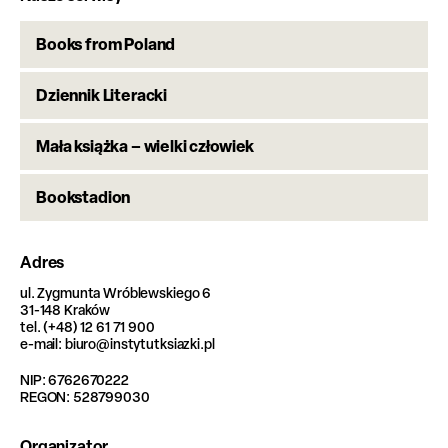
Books from Poland
Dziennik Literacki
Mała książka – wielki człowiek
Bookstadion
Adres
ul. Zygmunta Wróblewskiego 6
31-148 Kraków
tel. (+48) 12 61 71 900
e-mail: biuro@instytutksiazki.pl
NIP: 6762670222
REGON: 528799030
Organizator