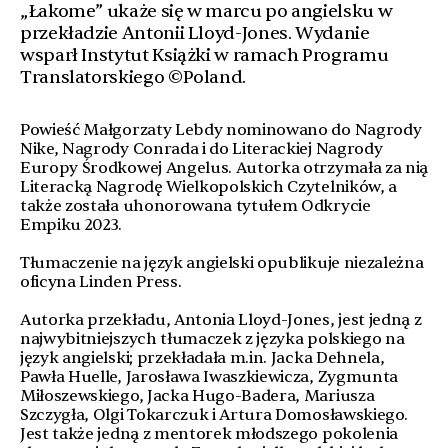
„Łakome” ukaże się w marcu po angielsku w
przekładzie Antonii Lloyd-Jones. Wydanie
wsparł Instytut Książki w ramach Programu
Translatorskiego ©Poland.
Powieść Małgorzaty Lebdy nominowano do Nagrody
Nike, Nagrody Conrada i do Literackiej Nagrody
Europy Środkowej Angelus. Autorka otrzymała za nią
Literacką Nagrodę Wielkopolskich Czytelników, a
także została uhonorowana tytułem Odkrycie
Empiku 2023.
Tłumaczenie na język angielski opublikuje niezależna
oficyna Linden Press.
Autorka przekładu, Antonia Lloyd-Jones, jest jedną z
najwybitniejszych tłumaczek z języka polskiego na
język angielski; przekładała m.in. Jacka Dehnela,
Pawła Huelle, Jarosława Iwaszkiewicza, Zygmunta
Miłoszewskiego, Jacka Hugo-Badera, Mariusza
Szczygła, Olgi Tokarczuk i Artura Domosławskiego.
Jest także jedną z mentorek młodszego pokolenia