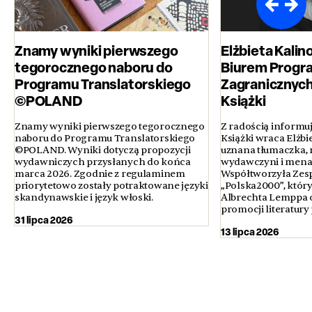
Znamy wyniki pierwszego
Elżbieta Kali
tegorocznego naboru do
Biurem Prog
Programu Translatorskiego
Zagranicznych
©POLAND
Książki
Znamy wyniki pierwszego tegorocznego
Z radością informuj
naboru do Programu Translatorskiego
Książki wraca Elżbi
©POLAND. Wyniki dotyczą propozycji
uznana tłumaczka, 
wydawniczych przysłanych do końca
wydawczyni i menad
marca 2026. Zgodnie z regulaminem
Współtworzyła Zesp
priorytetowo zostały potraktowane języki
„Polska2000”, któr
skandynawskie i język włoski.
Albrechta Lemppa o
promocji literatury 
31 lipca 2026
13 lipca 2026