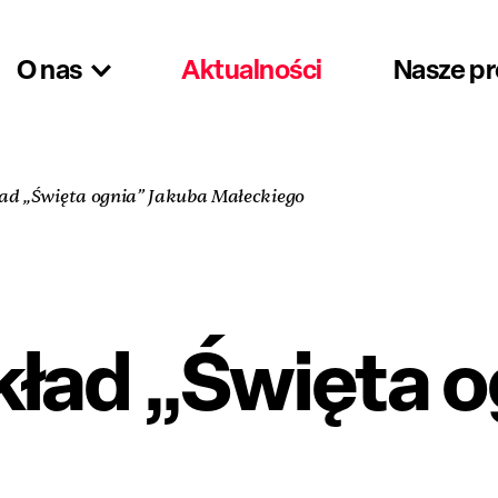
O nas
Aktualności
Nasze p
ład „Święta ognia” Jakuba Małeckiego
kład „Święta 