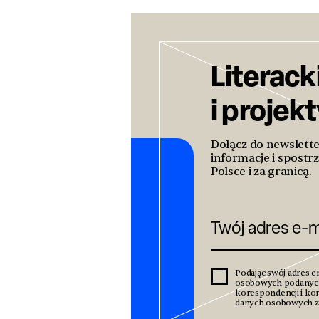
Literack
i projek
Dołącz do newslett
informacje i spostrz
Polsce i za granicą.
Podając swój adres e
osobowych podanyc
korespondencji i kom
danych osobowych zn