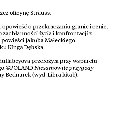
zez oficynę Strauss.
opowieść o przekraczaniu granic i cenie,
 o zachłanności życia i konfrontacji z
 powieści Jakuba Małeckiego
ku Kinga Dębska.
ullabeyova przełożyła przy wsparciu
ego ©POLAND
Niesamowite przygody
ny Bednarek (wyd. Libra kitab).