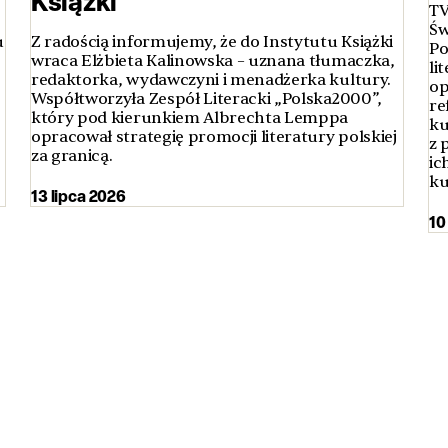
Książki
TV
Św
u
Z radością informujemy, że do Instytutu Książki
Po
wraca Elżbieta Kalinowska – uznana tłumaczka,
li
redaktorka, wydawczyni i menadżerka kultury.
op
Współtworzyła Zespół Literacki „Polska2000”,
re
który pod kierunkiem Albrechta Lemppa
ku
opracował strategię promocji literatury polskiej
z 
za granicą.
ic
ku
13 lipca 2026
10