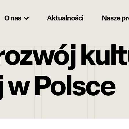
O nas
Aktualności
Nasze p
ozwój kult
j w Polsce