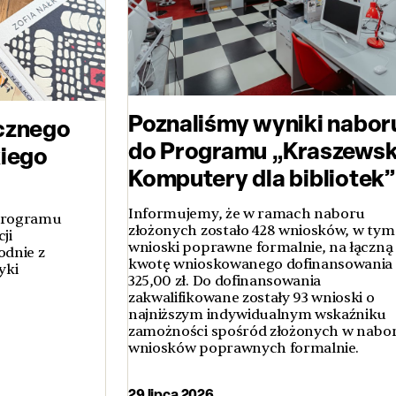
Poznaliśmy wyniki nabor
cznego
do Programu „Kraszewsk
kiego
Komputery dla bibliotek”
Informujemy, że w ramach naboru
 Programu
złożonych zostało 428 wniosków, w tym
ji
wnioski poprawne formalnie, na łączną
odnie z
kwotę wnioskowanego dofinansowania 
yki
325,00 zł. Do dofinansowania
zakwalifikowane zostały 93 wnioski o
najniższym indywidualnym wskaźniku
zamożności spośród złożonych w nabo
wniosków poprawnych formalnie.
29 lipca 2026