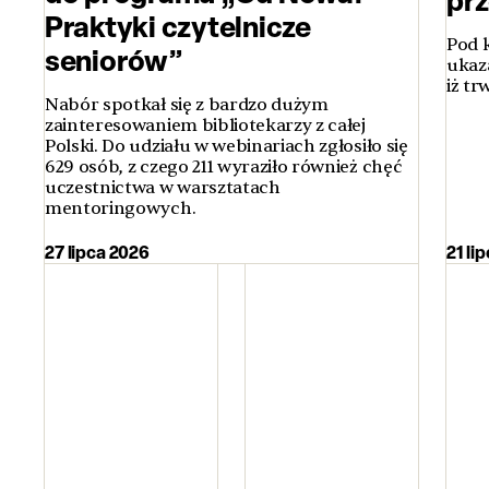
Praktyki czytelnicze
Pod 
seniorów”
ukaz
iż t
Nabór spotkał się z bardzo dużym
zainteresowaniem bibliotekarzy z całej
Polski. Do udziału w webinariach zgłosiło się
629 osób, z czego 211 wyraziło również chęć
uczestnictwa w warsztatach
mentoringowych.
27 lipca 2026
21 li