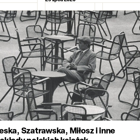
eska, Szatrawska, Miłosz i inne
ekłady polskich książek