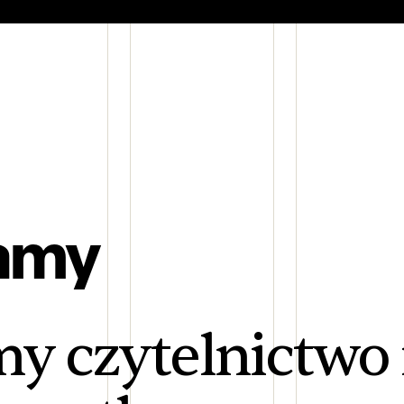
amy
y czytelnictwo