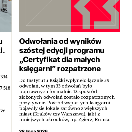
u
Odwołania od wyników
i.
szóstej edycji programu
„Certyfikat dla małych
księgarni” rozpatrzone
 334
Do Instytutu Książki wpłynęło łącznie 39
odwołań, w tym 33 odwołań było
7 518
poprawnych formalnie. 12 spośród
złożonych odwołań zostało rozpatrzonych
pozytywnie. Pośród wspartych księgarni
pojawiły się lokale zarówno z większych
rze
miast (Kraków czy Warszawa), jak i z
mniejszych ośrodków, np. Zgierz, Rumia.
28 lipca 2026