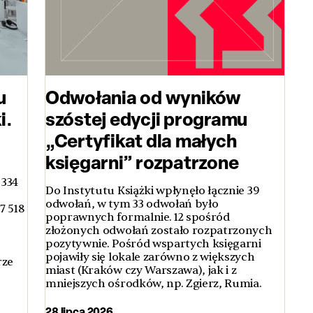
u
Odwołania od wyników
i.
szóstej edycji programu
„Certyfikat dla małych
księgarni” rozpatrzone
 334
Do Instytutu Książki wpłynęło łącznie 39
odwołań, w tym 33 odwołań było
7 518
poprawnych formalnie. 12 spośród
złożonych odwołań zostało rozpatrzonych
pozytywnie. Pośród wspartych księgarni
pojawiły się lokale zarówno z większych
rze
miast (Kraków czy Warszawa), jak i z
mniejszych ośrodków, np. Zgierz, Rumia.
28 lipca 2026