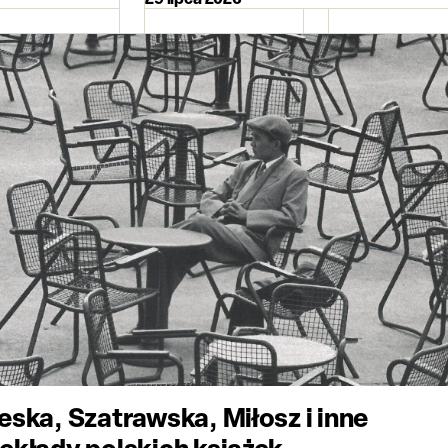
eska, Szatrawska, Miłosz i inne
ekłady polskich książek