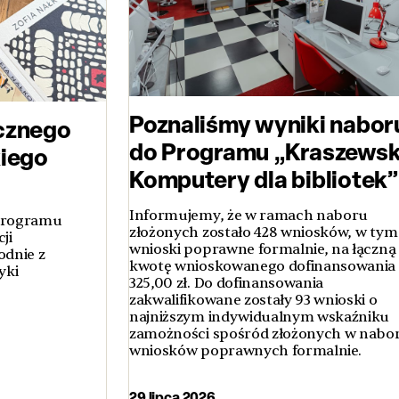
Poznaliśmy wyniki nabor
cznego
do Programu „Kraszewsk
kiego
Komputery dla bibliotek”
Informujemy, że w ramach naboru
 Programu
złożonych zostało 428 wniosków, w tym
ji
wnioski poprawne formalnie, na łączną
odnie z
kwotę wnioskowanego dofinansowania 
yki
325,00 zł. Do dofinansowania
zakwalifikowane zostały 93 wnioski o
najniższym indywidualnym wskaźniku
zamożności spośród złożonych w nabo
wniosków poprawnych formalnie.
29 lipca 2026