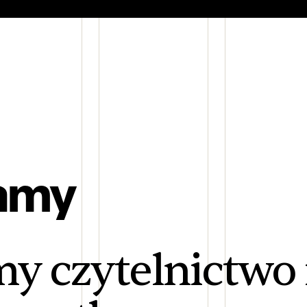
amy
y czytelnictwo