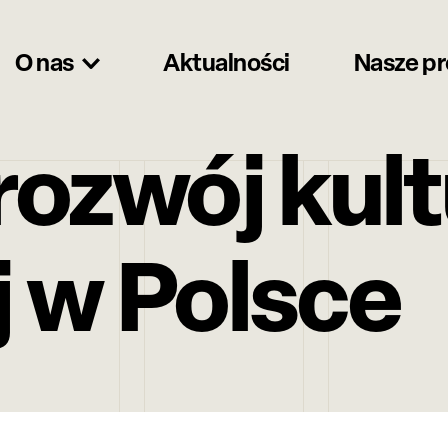
O nas
Aktualności
Nasze p
ozwój kult
j w Polsce