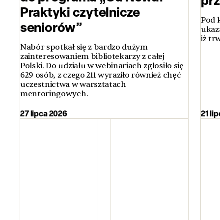
Praktyki czytelnicze
Pod 
seniorów”
ukaz
iż t
Nabór spotkał się z bardzo dużym
zainteresowaniem bibliotekarzy z całej
Polski. Do udziału w webinariach zgłosiło się
629 osób, z czego 211 wyraziło również chęć
uczestnictwa w warsztatach
mentoringowych.
27 lipca 2026
21 li