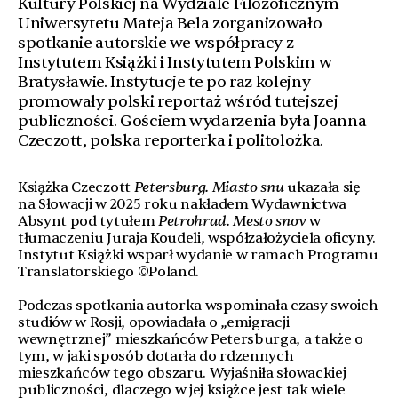
Kultury Polskiej na Wydziale Filozoficznym
Uniwersytetu Mateja Bela zorganizowało
spotkanie autorskie we współpracy z
Instytutem Książki i Instytutem Polskim w
Bratysławie. Instytucje te po raz kolejny
promowały polski reportaż wśród tutejszej
publiczności. Gościem wydarzenia była Joanna
Czeczott, polska reporterka i politolożka.
Książka Czeczott
Petersburg. Miasto snu
ukazała się
na Słowacji w 2025 roku nakładem Wydawnictwa
Absynt pod tytułem
Petrohrad. Mesto snov
w
tłumaczeniu Juraja Koudeli, współzałożyciela oficyny.
Instytut Książki wsparł wydanie w ramach Programu
Translatorskiego ©Poland.
Podczas spotkania autorka wspominała czasy swoich
studiów w Rosji, opowiadała o „emigracji
wewnętrznej” mieszkańców Petersburga, a także o
tym, w jaki sposób dotarła do rdzennych
mieszkańców tego obszaru. Wyjaśniła słowackiej
publiczności, dlaczego w jej książce jest tak wiele