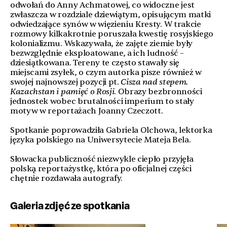
odwołań do Anny Achmatowej, co widoczne jest
zwłaszcza w rozdziale dziewiątym, opisującym matki
odwiedzające synów w więzieniu Kresty. W trakcie
rozmowy kilkakrotnie poruszała kwestię rosyjskiego
kolonializmu. Wskazywała, że zajęte ziemie były
bezwzględnie eksploatowane, a ich ludność –
dziesiątkowana. Tereny te często stawały się
miejscami zsyłek, o czym autorka pisze również w
swojej najnowszej pozycji pt.
Cisza nad stepem.
Kazachstan i pamięć o Rosji
. Obrazy bezbronności
jednostek wobec brutalności imperium to stały
motyw w reportażach Joanny Czeczott.
Spotkanie poprowadziła Gabriela Olchowa, lektorka
języka polskiego na Uniwersytecie Mateja Bela.
Słowacka publiczność niezwykle ciepło przyjęła
polską reportażystkę, która po oficjalnej części
chętnie rozdawała autografy.
Galeria zdjęć ze spotkania