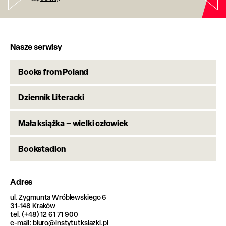
Nasze serwisy
Books from Poland
Dziennik Literacki
Mała książka – wielki człowiek
Bookstadion
Adres
ul. Zygmunta Wróblewskiego 6
31-148 Kraków
tel. (+48) 12 61 71 900
e-mail: biuro@instytutksiazki.pl