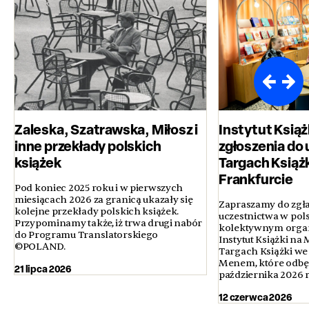
Zaleska, Szatrawska, Miłosz i
Instytut Książ
inne przekłady polskich
zgłoszenia do 
książek
Targach Książ
Frankfurcie
Pod koniec 2025 roku i w pierwszych
miesiącach 2026 za granicą ukazały się
Zapraszamy do zgła
kolejne przekłady polskich książek.
uczestnictwa w pol
Przypominamy także, iż trwa drugi nabór
kolektywnym orga
do Programu Translatorskiego
Instytut Książki n
©POLAND.
Targach Książki we
Menem, które odbęd
21 lipca 2026
października 2026 
12 czerwca 2026