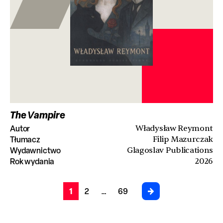
The Vampire
Autor
Władysław Reymont
Tłumacz
Filip Mazurczak
Wydawnictwo
Glagoslav Publications
Rok wydania
2026
1
2
…
69