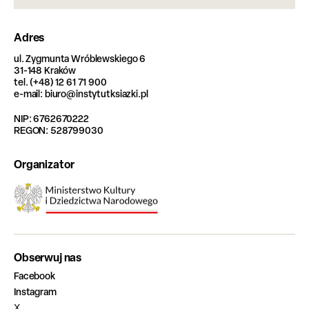
Adres
ul. Zygmunta Wróblewskiego 6
31-148 Kraków
tel. (+48) 12 61 71 900
e-mail: biuro@instytutksiazki.pl
NIP: 6762670222
REGON: 528799030
Organizator
Obserwuj nas
Facebook
Instagram
X