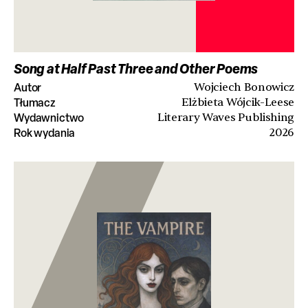
Song at Half Past Three and Other Poems
Autor
Wojciech Bonowicz
Tłumacz
Elżbieta Wójcik-Leese
Wydawnictwo
Literary Waves Publishing
Rok wydania
2026