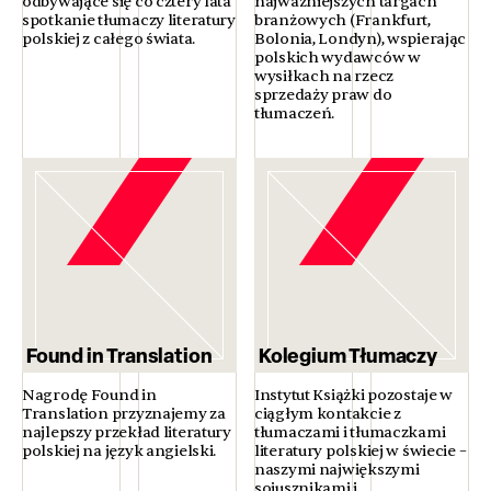
odbywające się co cztery lata
najważniejszych targach
spotkanie tłumaczy literatury
branżowych (Frankfurt,
polskiej z całego świata.
Bolonia, Londyn), wspierając
polskich wydawców w
wysiłkach na rzecz
sprzedaży praw do
tłumaczeń.
Found in Translation
Kolegium Tłumaczy
Nagrodę Found in
Instytut Książki pozostaje w
Translation przyznajemy za
ciągłym kontakcie z
najlepszy przekład literatury
tłumaczami i tłumaczkami
polskiej na język angielski.
literatury polskiej w świecie –
naszymi największymi
sojusznikami i