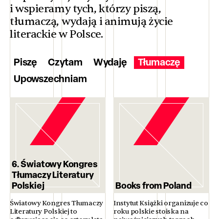
i wspieramy tych, którzy piszą,
tłumaczą, wydają i animują życie
literackie w Polsce.
Piszę
Czytam
Wydaję
Tłumaczę
Upowszechniam
6. Światowy Kongres
Tłumaczy Literatury
Polskiej
Books from Poland
Światowy Kongres Tłumaczy
Instytut Książki organizuje co
Literatury Polskiej to
roku polskie stoiska na