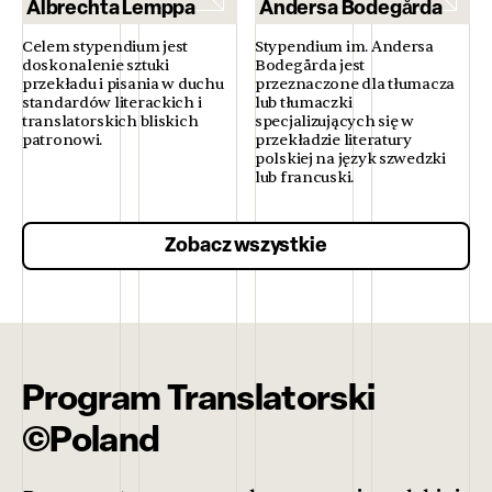
Albrechta Lemppa
Andersa Bodegårda
Celem stypendium jest
Stypendium im. Andersa
doskonalenie sztuki
Bodegårda jest
przekładu i pisania w duchu
przeznaczone dla tłumacza
standardów literackich i
lub tłumaczki
translatorskich bliskich
specjalizujących się w
patronowi.
przekładzie literatury
polskiej na język szwedzki
lub francuski.
Zobacz wszystkie
Program Translatorski
©Poland