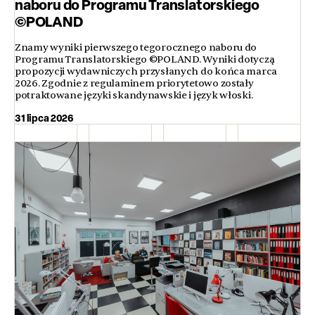
naboru do Programu Translatorskiego
©POLAND
Znamy wyniki pierwszego tegorocznego naboru do
Programu Translatorskiego ©POLAND. Wyniki dotyczą
propozycji wydawniczych przysłanych do końca marca
2026. Zgodnie z regulaminem priorytetowo zostały
potraktowane języki skandynawskie i język włoski.
31 lipca 2026