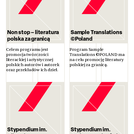
Non stop – literatura
Sample Translations
polska za granicą
©Poland
Celem programu jest
Program Sample
promocja twórczości
Translations ©POLAND ma
literackiej i artystycznej
na celu promocję literatury
polskich autorów i autorek
polskiej za granicą.
oraz przekładów ich dzieł.
Stypendium im.
Stypendium im.