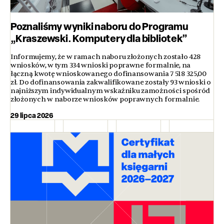
Poznaliśmy wyniki naboru do Programu
„Kraszewski. Komputery dla bibliotek”
Informujemy, że w ramach naboru złożonych zostało 428
wniosków, w tym 334 wnioski poprawne formalnie, na
łączną kwotę wnioskowanego dofinansowania 7 518 325,00
zł. Do dofinansowania zakwalifikowane zostały 93 wnioski o
najniższym indywidualnym wskaźniku zamożności spośród
złożonych w naborze wniosków poprawnych formalnie.
29 lipca 2026