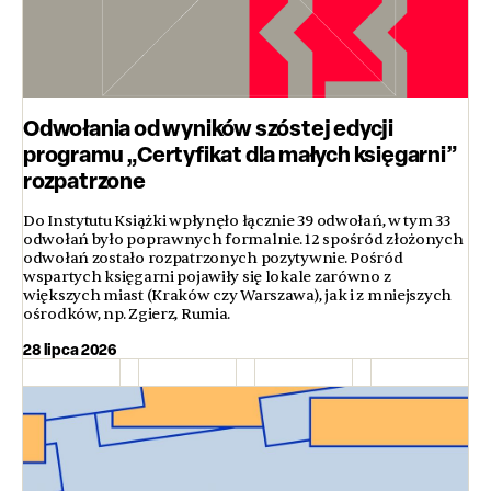
Odwołania od wyników szóstej edycji
programu „Certyfikat dla małych księgarni”
rozpatrzone
Do Instytutu Książki wpłynęło łącznie 39 odwołań, w tym 33
odwołań było poprawnych formalnie. 12 spośród złożonych
odwołań zostało rozpatrzonych pozytywnie. Pośród
wspartych księgarni pojawiły się lokale zarówno z
większych miast (Kraków czy Warszawa), jak i z mniejszych
ośrodków, np. Zgierz, Rumia.
28 lipca 2026