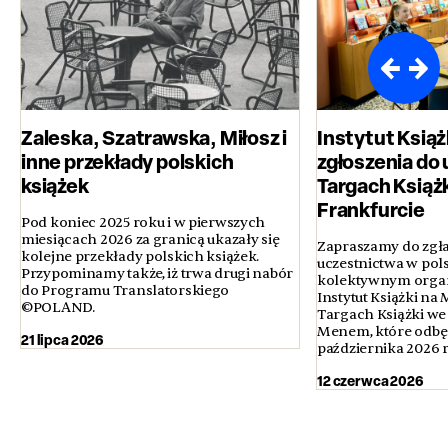
Zaleska, Szatrawska, Miłosz i
Instytut Książ
inne przekłady polskich
zgłoszenia do 
książek
Targach Książ
Frankfurcie
Pod koniec 2025 roku i w pierwszych
miesiącach 2026 za granicą ukazały się
Zapraszamy do zgła
kolejne przekłady polskich książek.
uczestnictwa w pol
Przypominamy także, iż trwa drugi nabór
kolektywnym orga
do Programu Translatorskiego
Instytut Książki n
©POLAND.
Targach Książki we
Menem, które odbęd
21 lipca 2026
października 2026 
12 czerwca 2026