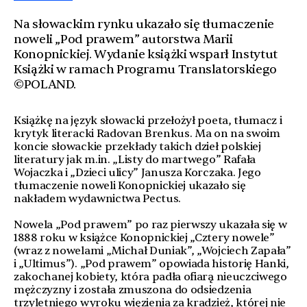
Na słowackim rynku ukazało się tłumaczenie
noweli „Pod prawem” autorstwa Marii
Konopnickiej. Wydanie książki wsparł Instytut
Książki w ramach Programu Translatorskiego
©POLAND.
Książkę na język słowacki przełożył poeta, tłumacz i
krytyk literacki Radovan Brenkus. Ma on na swoim
koncie słowackie przekłady takich dzieł polskiej
literatury jak m.in. „Listy do martwego” Rafała
Wojaczka i „Dzieci ulicy” Janusza Korczaka. Jego
tłumaczenie noweli Konopnickiej ukazało się
nakładem wydawnictwa Pectus.
Nowela „Pod prawem” po raz pierwszy ukazała się w
1888 roku w książce Konopnickiej „Cztery nowele”
(wraz z nowelami „Michał Duniak”, „Wojciech Zapała”
i „Ultimus”). „Pod prawem” opowiada historię Hanki,
zakochanej kobiety, która padła ofiarą nieuczciwego
mężczyzny i została zmuszona do odsiedzenia
trzyletniego wyroku więzienia za kradzież, której nie