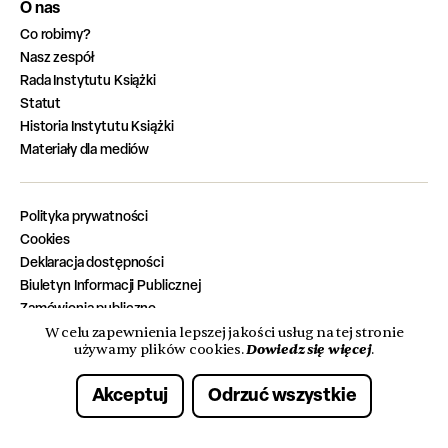
O nas
Co robimy?
Nasz zespół
Rada Instytutu Książki
Statut
Historia Instytutu Książki
Materiały dla mediów
Polityka prywatności
Cookies
Deklaracja dostępności
Biuletyn Informacji Publicznej
Zamówienia publiczne
Zadania zrealizowane z budżetu państwa
W celu zapewnienia lepszej jakości usług na tej stronie
Dowiedz się więcej
używamy plików cookies.
.
Oferty pracy
Akceptuj
Odrzuć wszystkie
© 2026 Instytut Książki. Wszelkie prawa zastrzeżone.
Made with care by