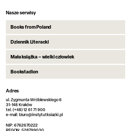
Nasze serwisy
Books from Poland
Dziennik Literacki
Mała książka – wielki człowiek
Bookstadion
Adres
ul. Zygmunta Wróblewskiego 6
31-148 Kraków
tel. (+48) 12 61 71 900
e-mail: biuro@instytutksiazki.pl
NIP: 6762670222
REGON: 528799030