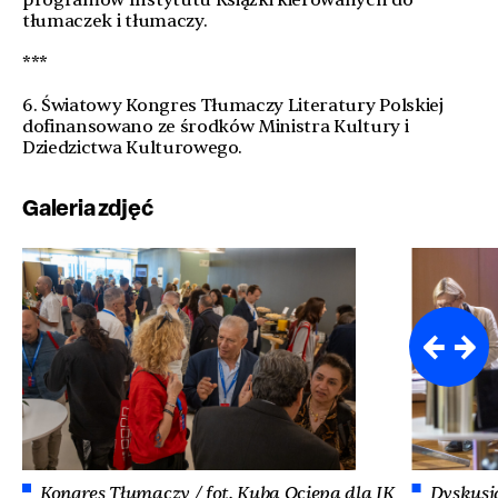
tłumaczek i tłumaczy.
***
6. Światowy Kongres Tłumaczy Literatury Polskiej
dofinansowano ze środków Ministra Kultury i
Dziedzictwa Kulturowego.
Galeria zdjęć
Kongres Tłumaczy / fot. Kuba Ociepa dla IK
Dyskusja