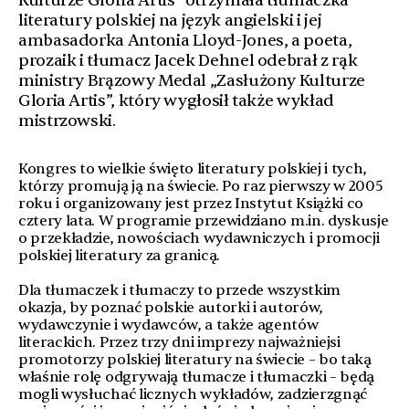
Kulturze Gloria Artis” otrzymała tłumaczka
literatury polskiej na język angielski i jej
ambasadorka Antonia Lloyd-Jones, a poeta,
prozaik i tłumacz Jacek Dehnel odebrał z rąk
ministry Brązowy Medal „Zasłużony Kulturze
Gloria Artis”, który wygłosił także wykład
mistrzowski.
Kongres to wielkie święto literatury polskiej i tych,
którzy promują ją na świecie. Po raz pierwszy w 2005
roku i organizowany jest przez Instytut Książki co
cztery lata. W programie przewidziano m.in. dyskusje
o przekładzie, nowościach wydawniczych i promocji
polskiej literatury za granicą.
Dla tłumaczek i tłumaczy to przede wszystkim
okazja, by poznać polskie autorki i autorów,
wydawczynie i wydawców, a także agentów
literackich. Przez trzy dni imprezy najważniejsi
promotorzy polskiej literatury na świecie – bo taką
właśnie rolę odgrywają tłumacze i tłumaczki – będą
mogli wysłuchać licznych wykładów, zadzierzgnąć