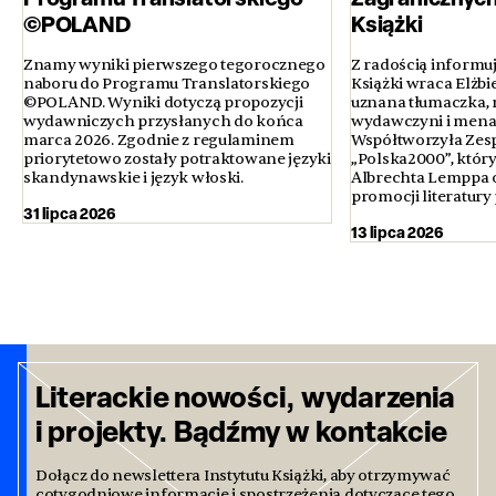
©POLAND
Książki
Znamy wyniki pierwszego tegorocznego
Z radością informuj
naboru do Programu Translatorskiego
Książki wraca Elżbi
©POLAND. Wyniki dotyczą propozycji
uznana tłumaczka, 
wydawniczych przysłanych do końca
wydawczyni i menad
marca 2026. Zgodnie z regulaminem
Współtworzyła Zesp
priorytetowo zostały potraktowane języki
„Polska2000”, któr
skandynawskie i język włoski.
Albrechta Lemppa o
promocji literatury 
31 lipca 2026
13 lipca 2026
Literackie nowości, wydarzenia
i projekty. Bądźmy w kontakcie
Dołącz do newslettera Instytutu Książki, aby otrzymywać
cotygodniowe informacje i spostrzeżenia dotyczące tego,