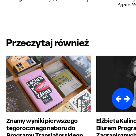
Agnes Wi
Przeczytaj również
Znamy wyniki pierwszego
Elżbieta Kali
tegorocznego naboru do
Biurem Prog
Programu Translatorskiego
Zagranicznych