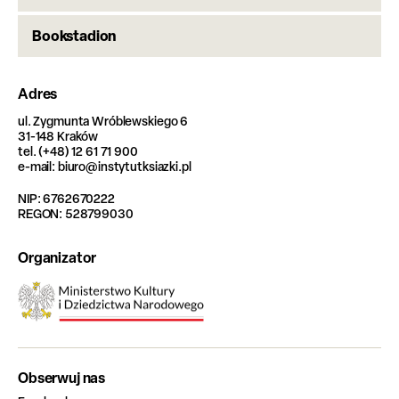
Bookstadion
Adres
ul. Zygmunta Wróblewskiego 6
31-148 Kraków
tel. (+48) 12 61 71 900
e-mail: biuro@instytutksiazki.pl
NIP: 6762670222
REGON: 528799030
Organizator
Obserwuj nas