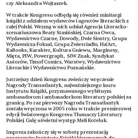
czy Aleksandra Wojtaszek.
W trakcie Kongresu odbędą się również minitargi
książki z udziałem wydawców i agentów literackich z
całej Polski. Wezmą w nich udział Agencja Literacko-
scenariuszowa Beaty Stasińskiej, Czarna Owca,
Wydawnictwo Czarne, Dowody, Dwie Siostry, Grupa
Wydawnicza Foksal, Grupa Zwierciadło, Ha!Art,
KaBooks, Karakter, Kultura Gniewu, Marginesy,
Mięta, PIW, Powergraph, SIW Znak, Syndykat
Autorów, Timof Comics, Warstwy, Wydawnictwo
Literackie i Wydawnictwo Poznańskie.
Jutrzejszy dzień Kongresu zwieńczy wręczenie
Nagrody Transatlantyk, najważniejszego lauru
Instytutu Książki, przyznawanego wybitnym
ambasadorom i ambasadorkom literatury polskiej za
granicą. Po raz pierwszy Nagroda Transatlantyk
została wręczona w 2005 roku w trakcie premierowej
edycji Światowego Kongresu Tłumaczy Literatury
Polskiej. Galę uświetni występ Meli Koteluk.
Impreza zakończy się w sobotę prezentacją
programów Instytutu Książki kierowanych do