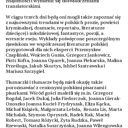
znajomości i wymienić się doświadczeniami
translatorskimi.
W ciągu trzech dni będą oni mogli także zapoznać się
z najnowszymi trendami w polskich prozie, powieści
kryminalnej, dramacie, reportażu, literaturze
dziecięcej i młodzieżowej, fantastyce, poezji, a
wreszcie eseju. Wykłady poświęcone poszczególnym
zjawiskom we współczesnej literaturze polskiej
przygotowali dla nich eksperci: Przemysław
Czapliński, Wojciech Gunia, Grzegorz Jankowicz,
Piotr Kofta, Joanna Oparek, Joanna Piekarska, Malina
Prześluga, Jakub Skurtys, Ishbel Szatrawska i
Mariusz Szczygieł.
Tłumaczki i tłumacze będą mieli okazję także
porozmawiać z cenionymi polskimi pisarzami i
pisarkami. Wśród gości znaleźli się m.in. Grzegorz
Bogdał, Jacek Dukaj, Julia Fiedorczuk, Joanna Gierak-
Onoszko Joanna Kuciel-Frydryszak, Eliza Kącka,
Michał Książek, Małgorzata Lebda, Renata Lis, Marta
Michalak, Szymon Opryszek, Radek Rak, Maciej
Robert, Tomasz Różycki, Zyta Rudzka, Paweł
Rzewuski, Natalka Suszczyńska, Joanna Wilengowska