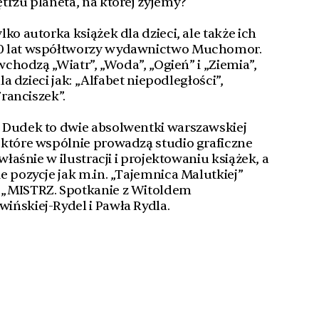
trzu planeta, na której żyjemy?
ko autorka książek dla dzieci, ale także ich
0 lat współtworzy wydawnictwo Muchomor.
 wchodzą „Wiatr”, „Woda”, „Ogień” i „Ziemia”,
la dzieci jak: „Alfabet niepodległości”,
Franciszek”.
 Dudek to dwie absolwentki warszawskiej
 które wspólnie prowadzą studio graficzne
właśnie w ilustracji i projektowaniu książek, a
e pozycje jak m.in. „Tajemnica Malutkiej”
 „MISTRZ. Spotkanie z Witoldem
ińskiej-Rydel i Pawła Rydla.