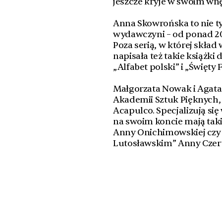
jeszcze kryje w swoim wnę
Anna Skowrońska to nie tyl
wydawczyni – od ponad 2
Poza serią, w której skład
napisała też takie książki d
„Alfabet polski” i „Święty 
Małgorzata Nowak i Agata
Akademii Sztuk Pięknych,
Acapulco. Specjalizują się 
na swoim koncie mają taki
Anny Onichimowskiej czy
Lutosławskim” Anny Czerw