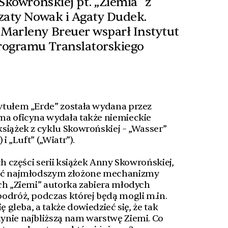
Skowrońskiej pt. „Ziemia” z
zaty Nowak i Agaty Dudek.
Marleny Breuer wsparł Instytut
rogramu Translatorskiego
ytułem „Erde” została wydana przez
ma oficyna wydała także niemieckie
siążek z cyklu Skowrońskiej – „Wasser”
i „Luft” („Wiatr”).
ch części serii książek Anny Skowrońskiej,
zać najmłodszym złożone mechanizmy
ch „Ziemi” autorka zabiera młodych
odróż, podczas której będą mogli m.in.
ę gleba, a także dowiedzieć się, że tak
ynie najbliższą nam warstwę Ziemi. Co