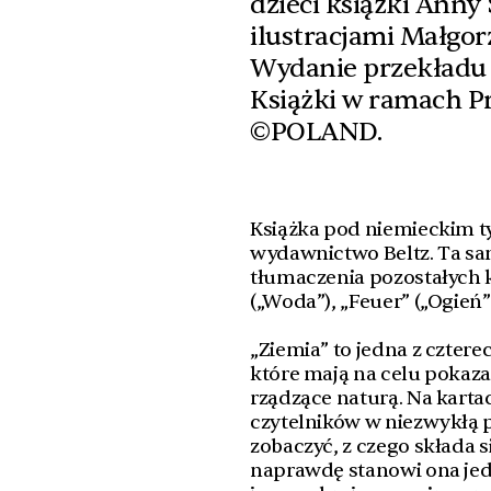
dzieci książki Anny 
ilustracjami Małgor
Wydanie przekładu 
Książki w ramach P
©POLAND.
Książka pod niemieckim t
wydawnictwo Beltz. Ta sa
tłumaczenia pozostałych k
(„Woda”), „Feuer” („Ogień”) 
„Ziemia” to jedna z cztere
które mają na celu poka
rządzące naturą. Na karta
czytelników w niezwykłą p
zobaczyć, z czego składa si
naprawdę stanowi ona jed