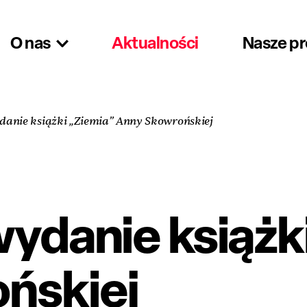
O nas
Aktualności
Nasze p
danie książki „Ziemia” Anny Skowrońskiej
ydanie książk
ńskiej