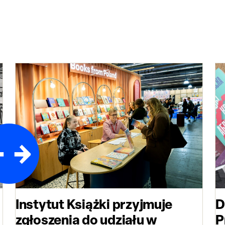
Instytut Książki przyjmuje
D
zgłoszenia do udziału w
P