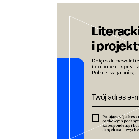
Literack
i projek
Dołącz do newslett
informacje i spostrz
Polsce i za granicą.
Podając swój adres e
osobowych podanyc
korespondencji i kom
danych osobowych zn