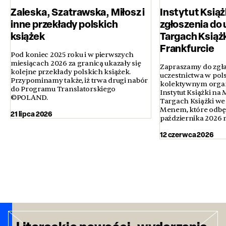
Zaleska, Szatrawska, Miłosz i
Instytut Książ
inne przekłady polskich
zgłoszenia do 
książek
Targach Książ
Frankfurcie
Pod koniec 2025 roku i w pierwszych
miesiącach 2026 za granicą ukazały się
Zapraszamy do zgła
kolejne przekłady polskich książek.
uczestnictwa w pol
Przypominamy także, iż trwa drugi nabór
kolektywnym orga
do Programu Translatorskiego
Instytut Książki n
©POLAND.
Targach Książki we
Menem, które odbęd
21 lipca 2026
października 2026 
12 czerwca 2026