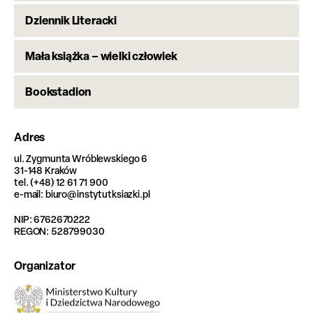
Dziennik Literacki
Mała książka – wielki człowiek
Bookstadion
Adres
ul. Zygmunta Wróblewskiego 6
31-148 Kraków
tel. (+48) 12 61 71 900
e-mail: biuro@instytutksiazki.pl
NIP: 6762670222
REGON: 528799030
Organizator