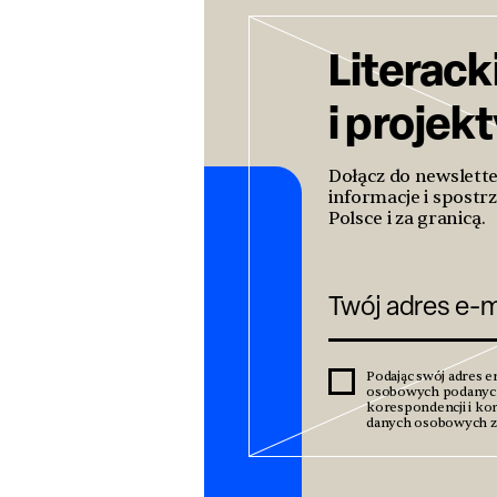
Literack
i projek
Dołącz do newslett
informacje i spostrz
Polsce i za granicą.
Podając swój adres e
osobowych podanyc
korespondencji i kom
danych osobowych zn