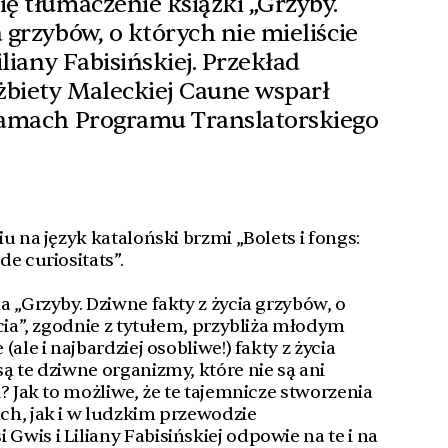
ię tłumaczenie książki „Grzyby.
 grzybów, o których nie mieliście
iliany Fabisińskiej. Przekład
żbiety Maleckiej Caune wsparł
 ramach Programu Translatorskiego
u na język kataloński brzmi „Bolets i fongs:
e curiositats”.
 „Grzyby. Dziwne fakty z życia grzybów, o
cia”, zgodnie z tytułem, przybliża młodym
ale i najbardziej osobliwe!) fakty z życia
ą te dziwne organizmy, które nie są ani
? Jak to możliwe, że te tajemnicze stworzenia
ch, jak i w ludzkim przewodzie
wis i Liliany Fabisińskiej odpowie na te i na