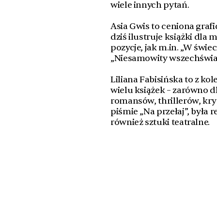
wiele innych pytań.
Asia Gwis to ceniona grafi
dziś ilustruje książki dla
pozycje, jak m.in. „W świec
„Niesamowity wszechświat
Liliana Fabisińska to z kol
wielu książek – zarówno dl
romansów, thrillerów, kr
piśmie „Na przełaj”, była 
również sztuki teatralne.