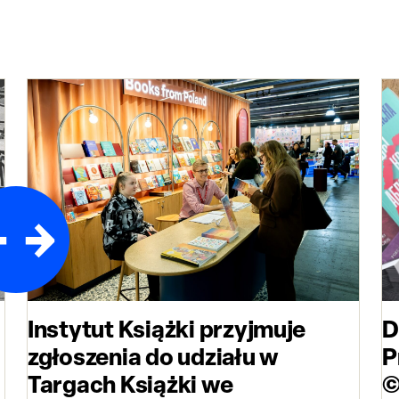
Instytut Książki przyjmuje
D
zgłoszenia do udziału w
P
Targach Książki we
©