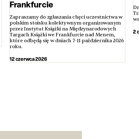
Frankfurcie
Dr
Tr
Zapraszamy do zgłaszania chęci uczestnictwa w
wr
polskim stoisku kolektywnym organizowanym
przez Instytut Książki na Międzynarodowych
2 
Targach Książki we Frankfurcie nad Menem,
które odbędą się w dniach 7-11 października 2026
roku.
12 czerwca 2026