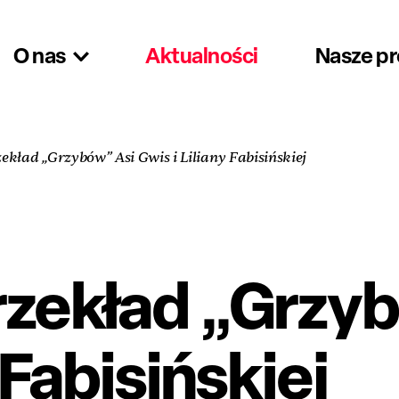
O nas
Aktualności
Nasze p
ekład „Grzybów” Asi Gwis i Liliany Fabisińskiej
rzekład „Grzy
 Fabisińskiej