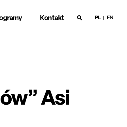
rogramy
Kontakt
PL
EN
bów” Asi