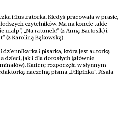
czka i ilustratorka. Kiedyś pracowała w prasie,
 młodszych czytelników. Ma na koncie takie
ie małp”, „Na ratunek!” (z Anną Bartosik) i
” (z Karoliną Bąkowską).
ei dziennikarka i pisarka, która jest autorką
a dzieci, jak i dla dorosłych (głównie
yminałów). Karierę rozpoczęła w słynnym
redaktorką naczelną pisma „Filipinka”. Pisała