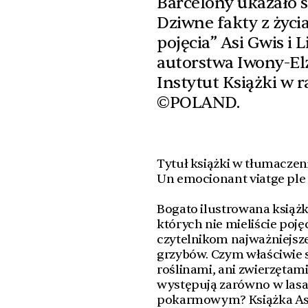
Barcelony ukazało s
Dziwne fakty z życia
pojęcia” Asi Gwis i L
autorstwa Iwony-El
Instytut Książki w
©POLAND.
Tytuł książki w tłumaczeni
Un emocionant viatge ple d
Bogato ilustrowana książka
których nie mieliście poję
czytelnikom najważniejsze (
grzybów. Czym właściwie s
roślinami, ani zwierzętami
występują zarówno w lasa
pokarmowym? Książka Asi G