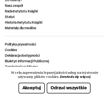
Nasz zespół
Rada Instytutu Książki
Statut
Historia Instytutu Książki
Materiały dla mediów
Polityka prywatności
Cookies
Deklaracja dostępności
Biuletyn Informacji Publicznej
Zamówienia publiczne
Zadania zrealizowane z budżetu państwa
W celu zapewnienia lepszej jakości usług na tej stronie
Dowiedz się więcej
używamy plików cookies.
.
Oferty pracy
Akceptuj
Odrzuć wszystkie
© 2026 Instytut Książki. Wszelkie prawa zastrzeżone.
Made with care by