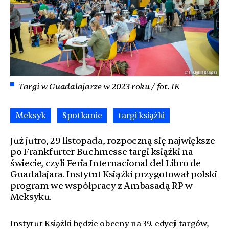
Targi w Guadalajarze w 2023 roku / fot. IK
Meksyk
Spotkanie
targi książki
Już jutro, 29 listopada, rozpoczną się największe
po Frankfurter Buchmesse targi książki na
świecie, czyli Feria Internacional del Libro de
Guadalajara. Instytut Książki przygotował polski
program we współpracy z Ambasadą RP w
Meksyku.
Instytut Książki będzie obecny na 39. edycji targów,