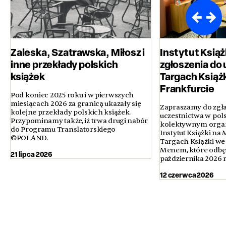
Zaleska, Szatrawska, Miłosz i
Instytut Książ
inne przekłady polskich
zgłoszenia do 
książek
Targach Książ
Frankfurcie
Pod koniec 2025 roku i w pierwszych
miesiącach 2026 za granicą ukazały się
Zapraszamy do zgła
kolejne przekłady polskich książek.
uczestnictwa w pol
Przypominamy także, iż trwa drugi nabór
kolektywnym orga
do Programu Translatorskiego
Instytut Książki n
©POLAND.
Targach Książki we
Menem, które odbęd
21 lipca 2026
października 2026 
12 czerwca 2026