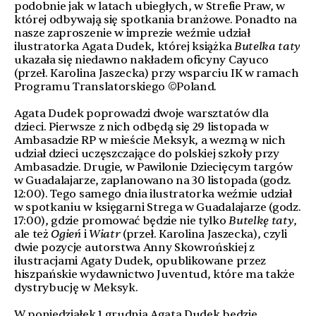
podobnie jak w latach ubiegłych, w Strefie Praw, w
której odbywają się spotkania branżowe. Ponadto na
nasze zaproszenie w imprezie weźmie udział
ilustratorka Agata Dudek, której książka
Butelka taty
ukazała się niedawno nakładem oficyny Cayuco
(przeł. Karolina Jaszecka) przy wsparciu IK w ramach
Programu Translatorskiego ©Poland.
Agata Dudek poprowadzi dwoje warsztatów dla
dzieci. Pierwsze z nich odbędą się 29 listopada w
Ambasadzie RP w mieście Meksyk, a wezmą w nich
udział dzieci uczęszczające do polskiej szkoły przy
Ambasadzie. Drugie, w Pawilonie Dziecięcym targów
w Guadalajarze, zaplanowano na 30 listopada (godz.
12:00). Tego samego dnia ilustratorka weźmie udział
w spotkaniu w księgarni Strega w Guadalajarze (godz.
17:00), gdzie promować będzie nie tylko
Butelkę taty
,
ale też
Ogień
i
Wiatr
(przeł. Karolina Jaszecka), czyli
dwie pozycje autorstwa Anny Skowrońskiej z
ilustracjami Agaty Dudek, opublikowane przez
hiszpańskie wydawnictwo Juventud, które ma także
dystrybucję w Meksyk.
W poniedziałek 1 grudnia Agata Dudek będzie