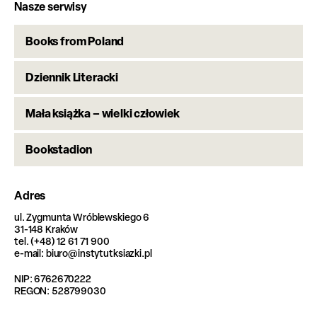
Nasze serwisy
Books from Poland
Dziennik Literacki
Mała książka – wielki człowiek
Bookstadion
Adres
ul. Zygmunta Wróblewskiego 6
31-148 Kraków
tel. (+48) 12 61 71 900
e-mail: biuro@instytutksiazki.pl
NIP: 6762670222
REGON: 528799030