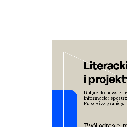
Literack
i projek
Dołącz do newslett
informacje i spostrz
Polsce i za granicą.