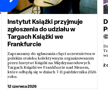
Instytut Książki przyjmuje
D
zgłoszenia do udziału w
P
Targach Książki we
©
Frankfurcie
Dr
Tr
Zapraszamy do zgłaszania chęci uczestnictwa w
wr
polskim stoisku kolektywnym organizowanym
przez Instytut Książki na Międzynarodowych
2 
Targach Książki we Frankfurcie nad Menem,
które odbędą się w dniach 7-11 października 2026
roku.
12 czerwca 2026