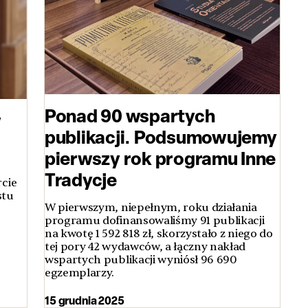
Ponad 90 wspartych
w
publikacji. Podsumowujemy
pierwszy rok programu Inne
Tradycje
rcie
stu
W pierwszym, niepełnym, roku działania
programu dofinansowaliśmy 91 publikacji
na kwotę 1 592 818 zł, skorzystało z niego do
tej pory 42 wydawców, a łączny nakład
wspartych publikacji wyniósł 96 690
egzemplarzy.
15 grudnia 2025