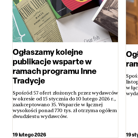
Ogłaszamy kolejne
Ogł
publikacje wsparte w
ra
ramach programu Inne
Spoś
Tradycje
listo
w łą
Spośród 57 ofert złożonych przez wydawców
wyda
w okresie od 15 stycznia do 10 lutego 2026 r.,
zaakceptowano 35. Wsparcie w łącznej
wysokości ponad 770 tys. zł otrzyma ogółem
dwudziestu wydawców.
19 lutego 2026
19 st