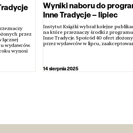
Wyniki naboru do progr
Tradycje
Inne Tradycje – lipiec
Instytut Książki wybrał kolejne publikac
przeznaczy
na które przeznaczy środki z program
łożonych przez
Inne Tradycje. Spośród 40 ofert złożon
 łącznej
przez wydawców w lipcu, zaakceptowan
stu wydawców.
roku wynosi
14 sierpnia 2025