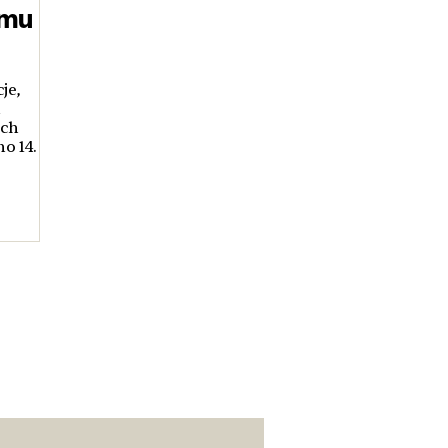
amu
je,
u
ych
o 14.