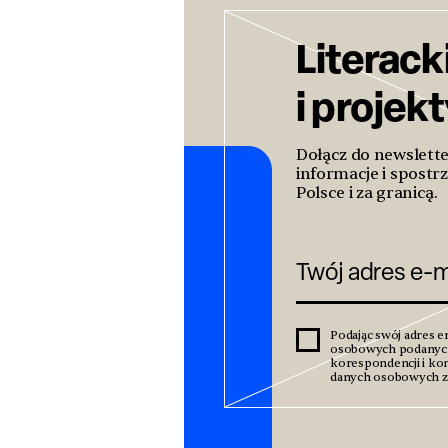
Literack
i projek
Dołącz do newslett
informacje i spostrz
Polsce i za granicą.
Podając swój adres e
osobowych podanyc
korespondencji i kom
danych osobowych zn