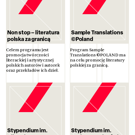
Non stop – literatura
Sample Translations
polska za granicą
©Poland
Celem programu jest
Program Sample
promocja twórczości
Translations ©POLAND ma
literackiej i artystycznej
na celu promocję literatury
polskich autorów i autorek
polskiej za granicą.
oraz przekładów ich dzieł.
Stypendium im.
Stypendium im.