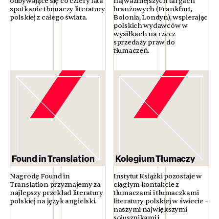
odbywające się co cztery lata
najważniejszych targach
spotkanie tłumaczy literatury
branżowych (Frankfurt,
polskiej z całego świata.
Bolonia, Londyn), wspierając
polskich wydawców w
wysiłkach na rzecz
sprzedaży praw do
tłumaczeń.
Found in Translation
Kolegium Tłumaczy
Nagrodę Found in
Instytut Książki pozostaje w
Translation przyznajemy za
ciągłym kontakcie z
najlepszy przekład literatury
tłumaczami i tłumaczkami
polskiej na język angielski.
literatury polskiej w świecie –
naszymi największymi
sojusznikami i