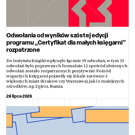
Odwołania od wyników szóstej edycji
programu „Certyfikat dla małych księgarni”
rozpatrzone
Do Instytutu Książki wpłynęło łącznie 39 odwołań, w tym 33
odwołań było poprawnych formalnie. 12 spośród złożonych
odwołań zostało rozpatrzonych pozytywnie. Pośród
wspartych księgarni pojawiły się lokale zarówno z
większych miast (Kraków czy Warszawa), jak i z mniejszych
ośrodków, np. Zgierz, Rumia.
28 lipca 2026