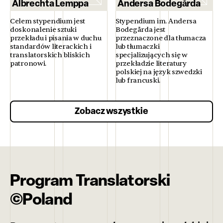
Albrechta Lemppa
Andersa Bodegårda
Celem stypendium jest
Stypendium im. Andersa
doskonalenie sztuki
Bodegårda jest
przekładu i pisania w duchu
przeznaczone dla tłumacza
standardów literackich i
lub tłumaczki
translatorskich bliskich
specjalizujących się w
patronowi.
przekładzie literatury
polskiej na język szwedzki
lub francuski.
Zobacz wszystkie
Program Translatorski
©Poland