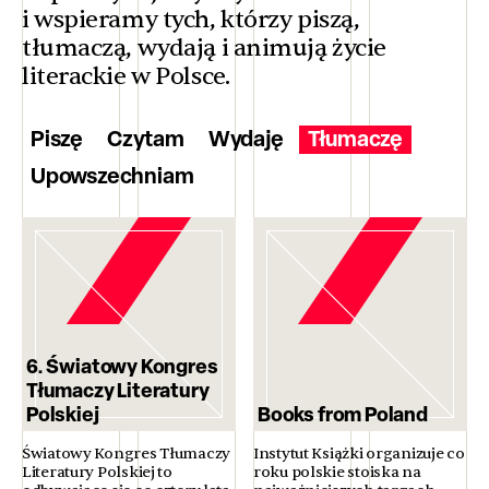
i wspieramy tych, którzy piszą,
tłumaczą, wydają i animują życie
literackie w Polsce.
Piszę
Czytam
Wydaję
Tłumaczę
Upowszechniam
6. Światowy Kongres
Tłumaczy Literatury
Polskiej
Books from Poland
Światowy Kongres Tłumaczy
Instytut Książki organizuje co
Literatury Polskiej to
roku polskie stoiska na