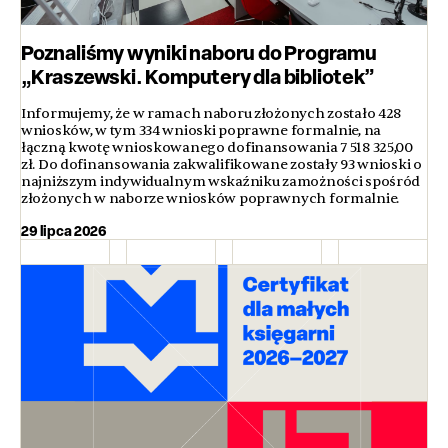
Poznaliśmy wyniki naboru do Programu
„Kraszewski. Komputery dla bibliotek”
Informujemy, że w ramach naboru złożonych zostało 428
wniosków, w tym 334 wnioski poprawne formalnie, na
łączną kwotę wnioskowanego dofinansowania 7 518 325,00
zł. Do dofinansowania zakwalifikowane zostały 93 wnioski o
najniższym indywidualnym wskaźniku zamożności spośród
złożonych w naborze wniosków poprawnych formalnie.
29 lipca 2026