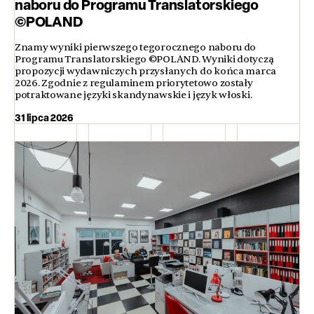
naboru do Programu Translatorskiego
©POLAND
Znamy wyniki pierwszego tegorocznego naboru do
Programu Translatorskiego ©POLAND. Wyniki dotyczą
propozycji wydawniczych przysłanych do końca marca
2026. Zgodnie z regulaminem priorytetowo zostały
potraktowane języki skandynawskie i język włoski.
31 lipca 2026