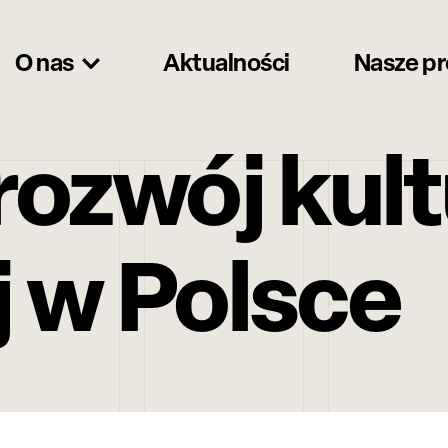
O nas
Aktualności
Nasze p
ozwój kult
j w Polsce