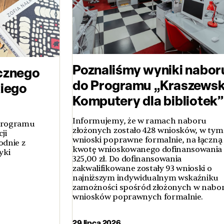
Poznaliśmy wyniki nabor
cznego
do Programu „Kraszewsk
kiego
Komputery dla bibliotek”
Informujemy, że w ramach naboru
 Programu
złożonych zostało 428 wniosków, w tym
ji
wnioski poprawne formalnie, na łączną
odnie z
kwotę wnioskowanego dofinansowania 
yki
325,00 zł. Do dofinansowania
zakwalifikowane zostały 93 wnioski o
najniższym indywidualnym wskaźniku
zamożności spośród złożonych w nabo
wniosków poprawnych formalnie.
29 lipca 2026