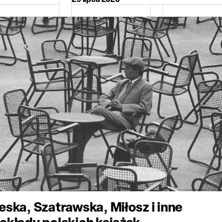
eska, Szatrawska, Miłosz i inne
ekłady polskich książek