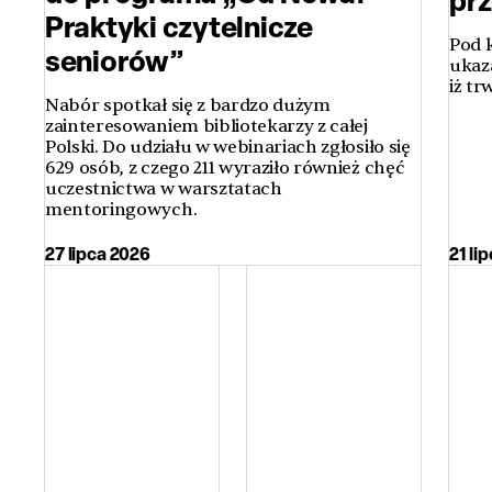
Praktyki czytelnicze
Pod 
seniorów”
ukaz
iż t
Nabór spotkał się z bardzo dużym
zainteresowaniem bibliotekarzy z całej
Polski. Do udziału w webinariach zgłosiło się
629 osób, z czego 211 wyraziło również chęć
uczestnictwa w warsztatach
mentoringowych.
27 lipca 2026
21 li