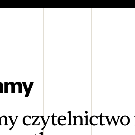
amy
y czytelnictwo