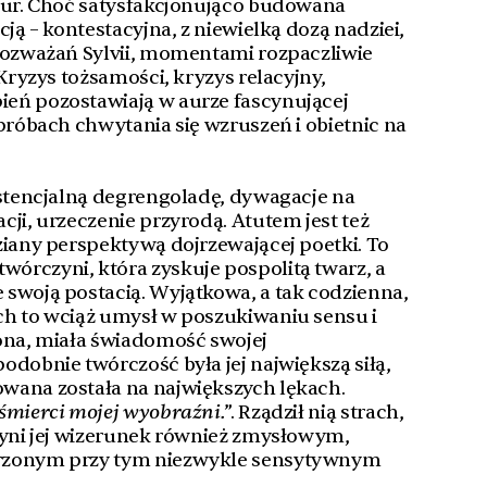
ktur. Choć satysfakcjonująco budowana
cją – kontestacyjna, z niewielką dozą nadziei,
rozważań Sylvii, momentami rozpaczliwie
 Kryzys tożsamości, kryzys relacyjny,
eń pozostawiają w aurze fascynującej
 próbach chwytania się wzruszeń i obietnic na
ystencjalną degrengoladę, dywagacje na
cji, urzeczenie przyrodą. Atutem jest też
ziany perspektywą dojrzewającej poetki. To
órczyni, która zyskuje pospolitą twarz, a
swoją postacią. Wyjątkowa, a tak codzienna,
ch to wciąż umysł w poszukiwaniu sensu i
ona, miała świadomość swojej
odobnie twórczość była jej największą siłą,
wana została na największych lękach.
śmierci mojej wyobraźni.
”. Rządził nią strach,
zyni jej wizerunek również zmysłowym,
rzonym przy tym niezwykle sensytywnym