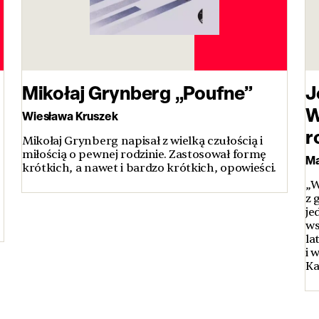
Mikołaj Grynberg „Poufne”
J
W
Wiesława Kruszek
r
Mikołaj Grynberg napisał z wielką czułością i
miłością o pewnej rodzinie. Zastosował formę
Ma
krótkich, a nawet i bardzo krótkich, opowieści.
„W
z 
je
ws
la
i 
Ka