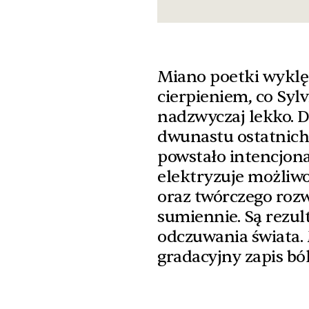
Miano poetki wyklę
cierpieniem, co Sylv
nadzwyczaj lekko. 
dwunastu ostatnich l
powstało intencjona
elektryzuje możliwo
oraz twórczego rozw
sumiennie. Są rezul
odczuwania świata. M
gradacyjny zapis bó