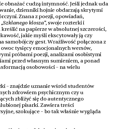
ie obnażać cudzą intymność. Jeśli jednak uda
anie, dzienniki hojnie obdarzają skrytymi
rczyni. Znana z poezji, opowiadań,
 „
Szklanego klosza
”, swoje rozterki i
kreślić na papierze w absolutnej szczerości,
awość, jakie myśli ekscytowały ją czy
 na samobójczy gest. Wrażliwość połączona z
 owoc tysięcy emocjonalnych wersów,
ymi próbami poezji, analizami osobistymi
ziami przed własnym sumieniem, a ponad
nsformacją osobowości – na wielu
ążki – znajdzie uznanie wśród studentów
anych zdrowiem psychicznym czy u
cących zbliżyć się do autentycznego
ubionej pisarki. Zawiera treści
yjne, szokujące – bo tak właśnie wygląda