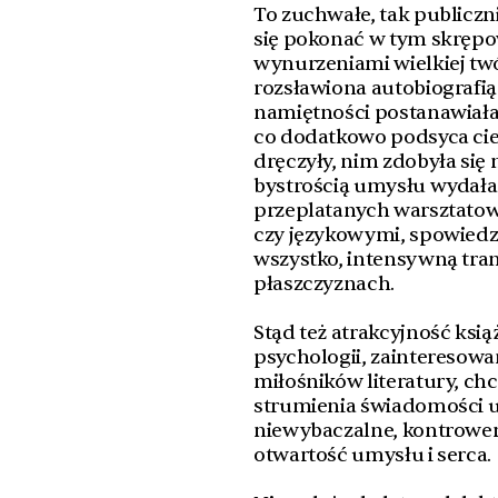
To zuchwałe, tak publiczn
się pokonać w tym skrępow
wynurzeniami wielkiej twó
rozsławiona autobiografią
namiętności postanawiała 
co dodatkowo podsyca ciek
dręczyły, nim zdobyła się
bystrością umysłu wydała
przeplatanych warsztatow
czy językowymi, spowied
wszystko, intensywną tra
płaszczyznach.
Stąd też atrakcyjność ksi
psychologii, zainteresow
miłośników literatury, ch
strumienia świadomości ul
niewybaczalne, kontrowers
otwartość umysłu i serca.