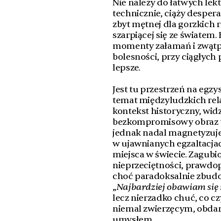
Nie należy do łatwych le
technicznie, ciąży despera
zbyt mętnej dla gorzkich 
szarpiącej się ze światem.
momenty załamań i zwątpi
bolesności, przy ciągłych
lepsze.
Jest tu przestrzeń na egz
temat międzyludzkich rela
kontekst historyczny, wid
bezkompromisowy obraz tw
jednak nadal magnetyzuje 
w ujawnianych egzaltacja
miejsca w świecie. Zagubi
nieprzeciętności, prawdop
choć paradoksalnie zbudo
„
Najbardziej obawiam się 
lecz nierzadko chuć, co c
niemal zwierzęcym, obda
umysłem.