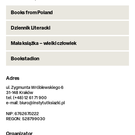
Books from Poland
Dziennik Literacki
Mała książka – wielki człowiek
Bookstadion
Adres
ul. Zygmunta Wróblewskiego 6
31-148 Kraków
tel. (+48) 12 61 71 900
e-mail: biuro@instytutksiazki.pl
NIP: 6762670222
REGON: 528799030
Organizator