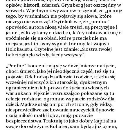
opisów, historii, zdarzeń. Grynberg jest oszczędny w
słowach. W jednym z wywiadów przyznał, że „pilnuje
tego, by w zdaniach nie pojawiły się słowa, które
niczego nie wnoszą”. Czytelnik wie, że „poufne”
opowieści autora niosą wiele treści, są precyzyjne i
jasne. Jeśli czytamy o dziadku, który robi awanturę o
spóźnienie się na obiad, które przecież nie ma
miejsca, jest to jasny sygnał traumy lat wojny i
Holokaustu. Czytelne jest zdanie: „Siostra twojej
babci zginęła wtedy, kiedy wszyscy”.
„Poufne” koncentrują się w dużej mierze na życiu,
choć i śmierć, jako jej nieodłączna część, też się tu
pojawia. Odchodzą dziadkowie i rodzice, trzeba się
wcześniej mierzyć z ich starością, dyskretnym
ograniczaniem ich prawa do życia na własnych
warunkach. Pięknie i wzruszająco pokazane są tu
relacje rodzinne, ogromne wsparcie rodziców dla
dzieci. Mądrze stają oni po ich stronie, gdy widzą
niesprawiedliwe zachowania nauczycieli. Synowie
czują miłość matki i ojca, mają poczucie
bezpieczeństwa. Traktują to jako dobry kapitał na
swoje dorosłe życie. Bohater, sam będąc już ojcem,