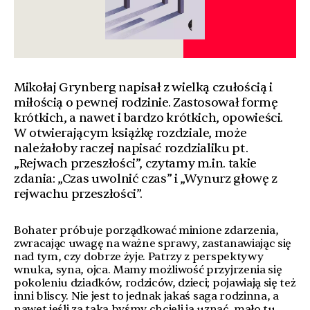
Mikołaj Grynberg napisał z wielką czułością i
miłością o pewnej rodzinie. Zastosował formę
krótkich, a nawet i bardzo krótkich, opowieści.
W otwierającym książkę rozdziale, może
należałoby raczej napisać rozdzialiku pt.
„Rejwach przeszłości”, czytamy m.in. takie
zdania: „Czas uwolnić czas” i „Wynurz głowę z
rejwachu przeszłości”.
Bohater próbuje porządkować minione zdarzenia,
zwracając uwagę na ważne sprawy, zastanawiając się
nad tym, czy dobrze żyje. Patrzy z perspektywy
wnuka, syna, ojca. Mamy możliwość przyjrzenia się
pokoleniu dziadków, rodziców, dzieci; pojawiają się też
inni bliscy. Nie jest to jednak jakaś saga rodzinna, a
nawet jeśli za taką byśmy chcieli ją uznać, mało tu