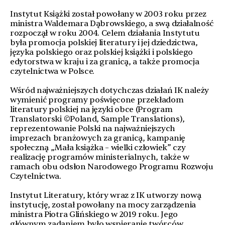
Instytut Książki został powołany w 2003 roku przez
ministra Waldemara Dąbrowskiego, a swą działalność
rozpoczął w roku 2004. Celem działania Instytutu
była promocja polskiej literatury i jej dziedzictwa,
języka polskiego oraz polskiej książki i polskiego
edytorstwa w kraju i za granicą, a także promocja
czytelnictwa w Polsce.
Wśród najważniejszych dotychczas działań IK należy
wymienić programy poświęcone przekładom
literatury polskiej na języki obce (Program
Translatorski ©Poland, Sample Translations),
reprezentowanie Polski na najważniejszych
imprezach branżowych za granicą, kampanię
społeczną „Mała książka – wielki człowiek” czy
realizację programów ministerialnych, także w
ramach obu odsłon Narodowego Programu Rozwoju
Czytelnictwa.
Instytut Literatury, który wraz z IK utworzy nową
instytucję, został powołany na mocy zarządzenia
ministra Piotra Glińskiego w 2019 roku. Jego
głównym zadaniem było wspieranie twórców