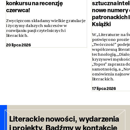
konkursu na recenzję
sztuczna inteli
czerwca!
nowe numery 
patronackich 
Zwycięzcom składamy wielkie gratulacje
Książki
i życzymy dalszych sukcesów w
rozwijaniu pasji czytelniczych i
W „Literaturze na Ś
literackich.
poświęcono prozie u
20 lipca 2026
„Twórczość” podejm
współczesną literatur
technologią, „Dialo
kryzysowi męskości 
„Topos” zaprasza d
samotnością, a „No
omówienia najnows
literackich.
17 lipca 2026
Literackie nowości, wydarzenia
i projekty. Bądźmy w kontakcie