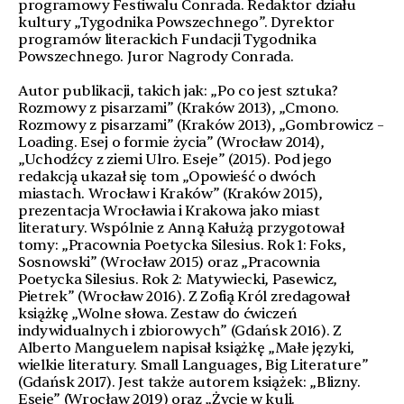
programowy Festiwalu Conrada. Redaktor działu
kultury „Tygodnika Powszechnego”. Dyrektor
programów literackich Fundacji Tygodnika
Powszechnego. Juror Nagrody Conrada.
Autor publikacji, takich jak: „Po co jest sztuka?
Rozmowy z pisarzami” (Kraków 2013), „Cmono.
Rozmowy z pisarzami” (Kraków 2013), „Gombrowicz –
Loading. Esej o formie życia” (Wrocław 2014),
„Uchodźcy z ziemi Ulro. Eseje” (2015). Pod jego
redakcją ukazał się tom „Opowieść o dwóch
miastach. Wrocław i Kraków” (Kraków 2015),
prezentacja Wrocławia i Krakowa jako miast
literatury. Wspólnie z Anną Kałużą przygotował
tomy: „Pracownia Poetycka Silesius. Rok 1: Foks,
Sosnowski” (Wrocław 2015) oraz „Pracownia
Poetycka Silesius. Rok 2: Matywiecki, Pasewicz,
Pietrek” (Wrocław 2016). Z Zofią Król zredagował
książkę „Wolne słowa. Zestaw do ćwiczeń
indywidualnych i zbiorowych” (Gdańsk 2016). Z
Alberto Manguelem napisał książkę „Małe języki,
wielkie literatury. Small Languages, Big Literature”
(Gdańsk 2017). Jest także autorem książek: „Blizny.
Eseje” (Wrocław 2019) oraz „Życie w kuli.