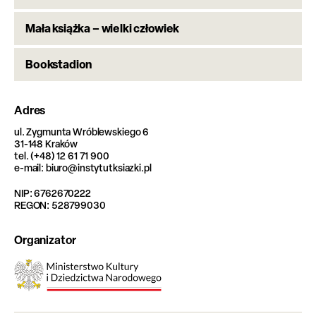
Mała książka – wielki człowiek
Bookstadion
Adres
ul. Zygmunta Wróblewskiego 6
31-148 Kraków
tel. (+48) 12 61 71 900
e-mail: biuro@instytutksiazki.pl
NIP: 6762670222
REGON: 528799030
Organizator