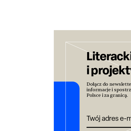
Literack
i projek
Dołącz do newslett
informacje i spostrz
Polsce i za granicą.