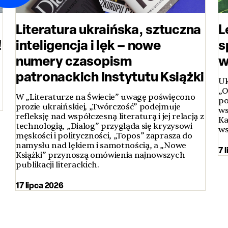
Literatura ukraińska, sztuczna
L
!
inteligencja i lęk – nowe
s
numery czasopism
w
patronackich Instytutu Książki
Uk
„O
W „Literaturze na Świecie” uwagę poświęcono
po
prozie ukraińskiej, „Twórczość” podejmuje
ws
refleksję nad współczesną literaturą i jej relacją z
Ka
technologią, „Dialog” przygląda się kryzysowi
ws
męskości i polityczności, „Topos” zaprasza do
namysłu nad lękiem i samotnością, a „Nowe
7 
Książki” przynoszą omówienia najnowszych
publikacji literackich.
17 lipca 2026