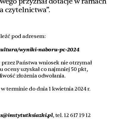
wego przyznał dotacje w ramach
 czytelnictwa”.
leźć pod adresem:
kultura/wyniki-naboru-pc-2024
y przez Państwa wniosek nie otrzymał
u oceny uzyskał co najmniej 50 pkt,
iwość złożenia odwołania.
w terminie do dnia 1 kwietnia 2024 r.
s@instytutksiazki.pl
, tel. 12 617 19 12