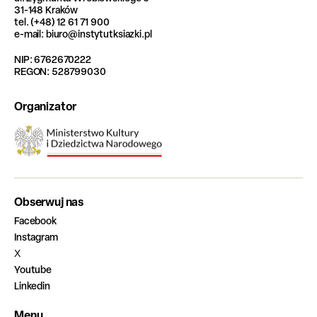
31-148 Kraków
tel. (+48) 12 61 71 900
e-mail: biuro@instytutksiazki.pl
NIP: 6762670222
REGON: 528799030
Organizator
Obserwuj nas
Facebook
Instagram
X
Youtube
Linkedin
Menu