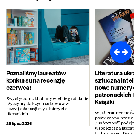
Poznaliśmy laureatów
Literatura ukr
konkursu na recenzję
sztuczna inteli
czerwca!
nowe numery 
patronackich 
Zwycięzcom składamy wielkie gratulacje
Książki
i życzymy dalszych sukcesów w
rozwijaniu pasji czytelniczych i
W „Literaturze na Ś
literackich.
poświęcono prozie u
20 lipca 2026
„Twórczość” podejm
współczesną literatur
technologią, „Dialo