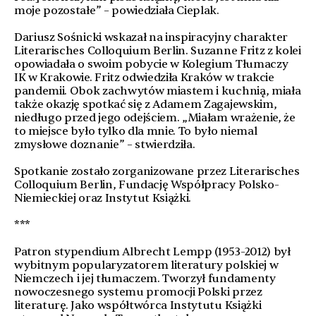
moje pozostałe” – powiedziała Cieplak.
Dariusz Sośnicki wskazał na inspiracyjny charakter
Literarisches Colloquium Berlin. Suzanne Fritz z kolei
opowiadała o swoim pobycie w Kolegium Tłumaczy
IK w Krakowie. Fritz odwiedziła Kraków w trakcie
pandemii. Obok zachwytów miastem i kuchnią, miała
także okazję spotkać się z Adamem Zagajewskim,
niedługo przed jego odejściem. „Miałam wrażenie, że
to miejsce było tylko dla mnie. To było niemal
zmysłowe doznanie” – stwierdziła.
Spotkanie zostało zorganizowane przez Literarisches
Colloquium Berlin, Fundację Współpracy Polsko-
Niemieckiej oraz Instytut Książki.
***
Patron stypendium Albrecht Lempp (1953-2012) był
wybitnym popularyzatorem literatury polskiej w
Niemczech i jej tłumaczem. Tworzył fundamenty
nowoczesnego systemu promocji Polski przez
literaturę. Jako współtwórca Instytutu Książki