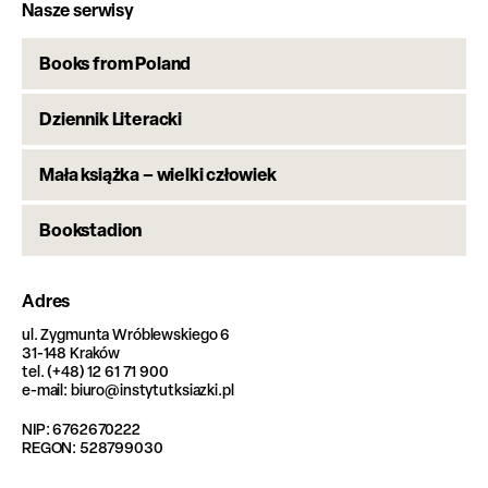
Nasze serwisy
Books from Poland
Dziennik Literacki
Mała książka – wielki człowiek
Bookstadion
Adres
ul. Zygmunta Wróblewskiego 6
31-148 Kraków
tel. (+48) 12 61 71 900
e-mail: biuro@instytutksiazki.pl
NIP: 6762670222
REGON: 528799030