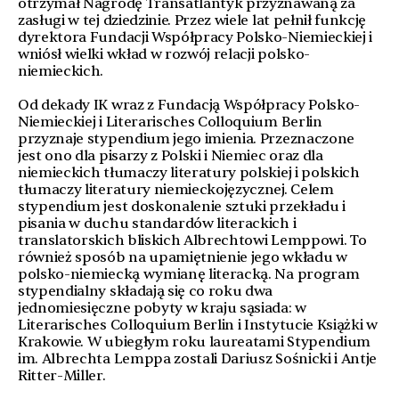
otrzymał Nagrodę Transatlantyk przyznawaną za
zasługi w tej dziedzinie. Przez wiele lat pełnił funkcję
dyrektora Fundacji Współpracy Polsko-Niemieckiej i
wniósł wielki wkład w rozwój relacji polsko-
niemieckich.
Od dekady IK wraz z Fundacją Współpracy Polsko-
Niemieckiej i Literarisches Colloquium Berlin
przyznaje stypendium jego imienia. Przeznaczone
jest ono dla pisarzy z Polski i Niemiec oraz dla
niemieckich tłumaczy literatury polskiej i polskich
tłumaczy literatury niemieckojęzycznej. Celem
stypendium jest doskonalenie sztuki przekładu i
pisania w duchu standardów literackich i
translatorskich bliskich Albrechtowi Lemppowi. To
również sposób na upamiętnienie jego wkładu w
polsko-niemiecką wymianę literacką. Na program
stypendialny składają się co roku dwa
jednomiesięczne pobyty w kraju sąsiada: w
Literarisches Colloquium Berlin i Instytucie Książki w
Krakowie. W ubiegłym roku laureatami Stypendium
im. Albrechta Lemppa zostali Dariusz Sośnicki i Antje
Ritter-Miller.