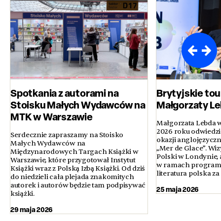
Spotkania z autorami na
Brytyjskie to
Stoisku Małych Wydawców na
Małgorzaty L
MTK w Warszawie
Małgorzata Lebda w
2026 roku odwiedził
Serdecznie zapraszamy na Stoisko
okazji anglojęzycz
Małych Wydawców na
„Mer de Glace”. Wiz
Międzynarodowych Targach Książki w
Polski w Londynie, a
Warszawie, które przygotował Instytut
w ramach programu
Książki wraz z Polską Izbą Książki. Od dziś
literatura polska za
do niedzieli cała plejada znakomitych
autorek i autorów będzie tam podpisywać
25 maja 2026
książki.
29 maja 2026