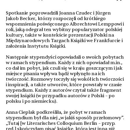
Spotkanie poprowadzili Joanna Czudec i Jürgen
Jakob Becker, którzy rozpoczęli od krótkiego
wspomnienia poświęconego Albrechtowi Lemppowi i
roli, jaką odegrał ten wybitny popularyzator polskiej
kultury, także w kontekście prezentacji Polski na
Międzynarodowych Targach Książki we Frankfurcie i
założenia Instytutu Książki.
Następnie stypendyści opowiadali o swoich pobytach
w ramach stypendium. Każdy z nich opowiadał m.in.,
co dał im pobyt, jak czuli się w kraju goszczącym i jak
miejsce pisania wpływa bądź wpłynęło na ich
twórczość. Rozmowy toczyły się wokół ich twórczości
i inspiracji, a także utworów, które powstały w czasie
stypendium. Każdy z autorów czytał także fragment
swojej książki (w przypadku autorów z Polski – po
polsku i po niemiecku).
Anna Cieplak podkreśliła, że pobyt w ramach
stypendium był dla niej „w jakiś sposób przełomowy”.
„Tutaj [w Literarisches Colloquium Berlin – przyp.
red.] skończyłam pisać książkę, która jest inna niż