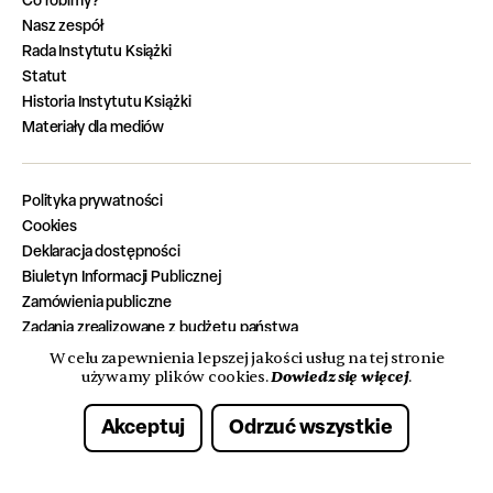
Nasz zespół
Rada Instytutu Książki
Statut
Historia Instytutu Książki
Materiały dla mediów
Polityka prywatności
Cookies
Deklaracja dostępności
Biuletyn Informacji Publicznej
Zamówienia publiczne
Zadania zrealizowane z budżetu państwa
Oferty pracy
W celu zapewnienia lepszej jakości usług na tej stronie
Dowiedz się więcej
używamy plików cookies.
.
Akceptuj
Odrzuć wszystkie
© 2026 Instytut Książki. Wszelkie prawa zastrzeżone.
Made with care by