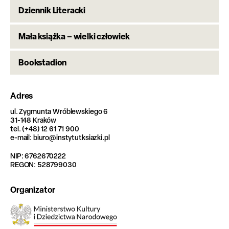
Dziennik Literacki
Mała książka – wielki człowiek
Bookstadion
Adres
ul. Zygmunta Wróblewskiego 6
31-148 Kraków
tel. (+48) 12 61 71 900
e-mail: biuro@instytutksiazki.pl
NIP: 6762670222
REGON: 528799030
Organizator