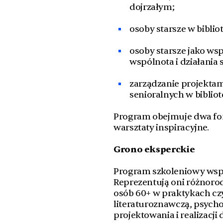
dojrzałym;
osoby starsze w biblio
osoby starsze jako wsp
wspólnota i działania 
zarządzanie projektam
senioralnych w bibliot
Program obejmuje dwa for
warsztaty inspiracyjne.
Grono eksperckie
Program szkoleniowy wspó
Reprezentują oni różnor
osób 60+ w praktykach czyt
literaturoznawczą, psycho
projektowania i realizacji