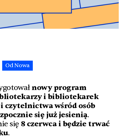
Od Nowa
zygotował
nowy
program
bliotekarzy i bibliotekarek
i czytelnictwa wśród osób
zpocznie się już jesienią
.
ie się
8 czerwca i będzie trwać
oku
.