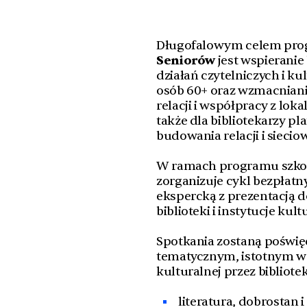
Długofalowym celem pr
Seniorów
jest wspieranie 
działań czytelniczych i k
osób 60+ oraz wzmacnian
relacji i współpracy z lo
także dla bibliotekarzy 
budowania relacji i sieci
W ramach programu szkole
zorganizuje cykl bezpłatn
ekspercką z prezentacją
biblioteki i instytucje kultu
Spotkania zostaną poświ
tematycznym, istotnym w 
kulturalnej przez bibliotek
literatura, dobrostan 