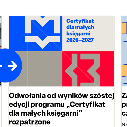
Odwołania od wyników szóstej
Z
edycji programu „Certyfikat
p
dla małych księgarni”
c
rozpatrzone
Na