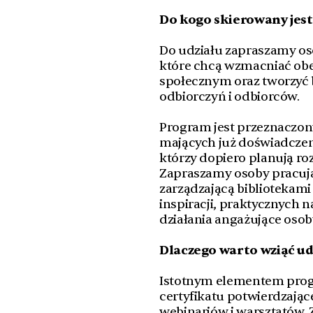
Do kogo skierowany jes
Do udziału zapraszamy os
które chcą wzmacniać obec
społecznym oraz tworzyć b
odbiorczyń i odbiorców.
Program jest przeznaczony
mających już doświadczenie
którzy dopiero planują roz
Zapraszamy osoby pracują
zarządzającą bibliotekami
inspiracji, praktycznych
działania angażujące osob
Dlaczego warto wziąć ud
Istotnym elementem prog
certyfikatu potwierdzając
webinariów i warsztatów.