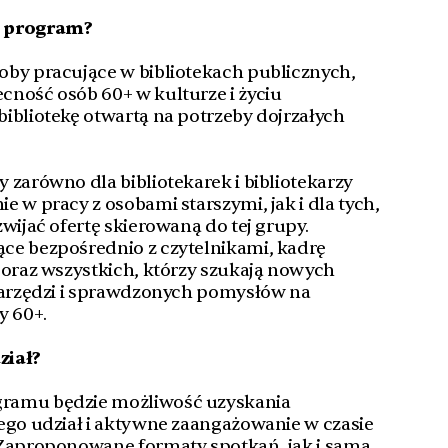
t program?
oby pracujące w bibliotekach publicznych,
ność osób 60+ w kulturze i życiu
ibliotekę otwartą na potrzeby dojrzałych
 zarówno dla bibliotekarek i bibliotekarzy
 w pracy z osobami starszymi, jak i dla tych,
wijać ofertę skierowaną do tej grupy.
ce bezpośrednio z czytelnikami, kadrę
 oraz wszystkich, którzy szukają nowych
 narzędzi i sprawdzonych pomysłów na
y 60+.
ział?
ramu będzie możliwość uzyskania
ego udział i aktywne zaangażowanie w czasie
 Zaproponowane formaty spotkań, jak i sama