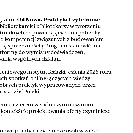
ogramu
Od Nowa. Praktyki Czytelnicze
bibliotekarek i bibliotekarzy w tworzeniu
ulturalnych odpowiadających na potrzeby
ie kompetencji związanych z budowaniem
kalną społecznością. Program stanowić ma
platformę do wymiany doświadczeń,
owania wspólnych działań.
niowego Instytut Książki jesienią 2026 roku
ych spotkań online łączących wiedzę
 dobrych praktyk wypracowanych przez
ry z całej Polski.
ęcone czterem zasadniczym obszarom
kontekście projektowania oferty czytelniczo-
i:
i nowe praktyki czytelnicze osób w wieku