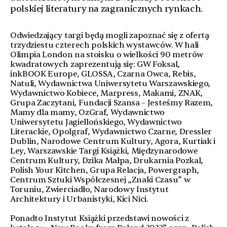
polskiej literatury na zagranicznych rynkach.
Odwiedzający targi będą mogli zapoznać się z ofertą
trzydziestu czterech polskich wystawców. W hali
Olimpia London na stoisku o wielkości 90 metrów
kwadratowych zaprezentują się: GW Foksal,
inkBOOK Europe, GLOSSA, Czarna Owca, Rebis,
Natuli, Wydawnictwa Uniwersytetu Warszawskiego,
Wydawnictwo Kobiece, Marpress, Makami, ZNAK,
Grupa Zaczytani, Fundacji Szansa – Jesteśmy Razem,
Mamy dla mamy, OzGraf, Wydawnictwo
Uniwersytetu Jagiellońskiego, Wydawnictwo
Literackie, Opolgraf, Wydawnictwo Czarne, Dressler
Dublin, Narodowe Centrum Kultury, Agora, Kurtiak i
Ley, Warszawskie Targi Książki, Międzynarodowe
Centrum Kultury, Dzika Małpa, Drukarnia Pozkal,
Polish Your Kitchen, Grupa Relacja, Powergraph,
Centrum Sztuki Współczesnej „Znaki Czasu” w
Toruniu, Zwierciadło, Narodowy Instytut
Architektury i Urbanistyki, Kici Nici.
Ponadto Instytut Książki przedstawi nowości z