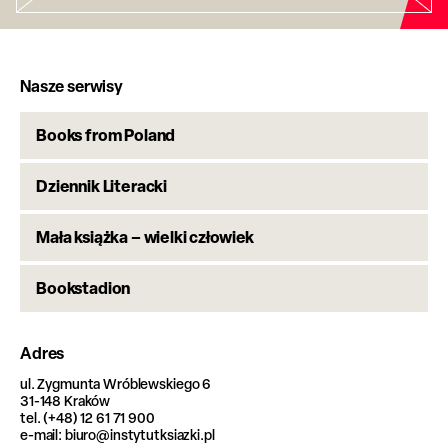
Nasze serwisy
Books from Poland
Dziennik Literacki
Mała książka – wielki człowiek
Bookstadion
Adres
ul. Zygmunta Wróblewskiego 6
31-148 Kraków
tel. (+48) 12 61 71 900
e-mail: biuro@instytutksiazki.pl