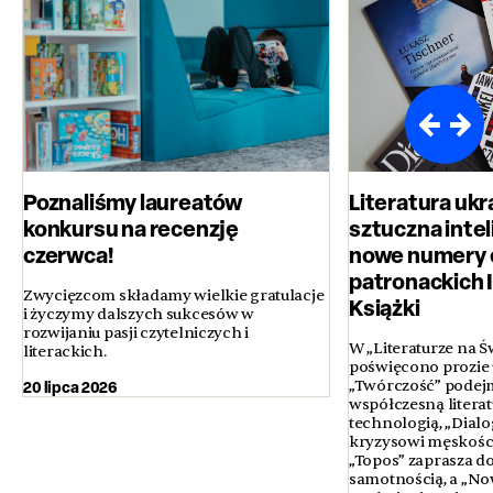
Poznaliśmy laureatów
Literatura ukr
konkursu na recenzję
sztuczna inteli
czerwca!
nowe numery 
patronackich 
Zwycięzcom składamy wielkie gratulacje
Książki
i życzymy dalszych sukcesów w
rozwijaniu pasji czytelniczych i
W „Literaturze na Ś
literackich.
poświęcono prozie u
20 lipca 2026
„Twórczość” podejm
współczesną literatur
technologią, „Dialo
kryzysowi męskości 
„Topos” zaprasza d
samotnością, a „No