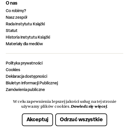
O nas
Co robimy?
Nasz zespół
Rada Instytutu Książki
Statut
Historia Instytutu Książki
Materiały dla mediów
Polityka prywatności
Cookies
Deklaracja dostępności
Biuletyn Informacji Publicznej
Zamówienia publiczne
Zadania zrealizowane z budżetu państwa
W celu zapewnienia lepszej jakości usług na tej stronie
Oferty pracy
Dowiedz się więcej
używamy plików cookies.
.
Akceptuj
Odrzuć wszystkie
© 2026 Instytut Książki. Wszelkie prawa zastrzeżone.
Made with care by