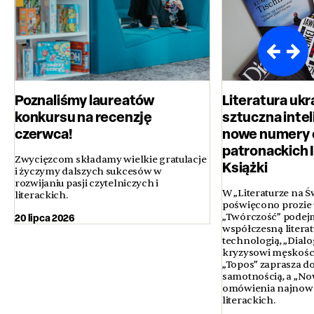
Poznaliśmy laureatów
Literatura ukr
konkursu na recenzję
sztuczna inteli
czerwca!
nowe numery 
patronackich 
Zwycięzcom składamy wielkie gratulacje
Książki
i życzymy dalszych sukcesów w
rozwijaniu pasji czytelniczych i
W „Literaturze na Ś
literackich.
poświęcono prozie u
20 lipca 2026
„Twórczość” podejm
współczesną literatur
technologią, „Dialo
kryzysowi męskości 
„Topos” zaprasza d
samotnością, a „No
omówienia najnows
literackich.