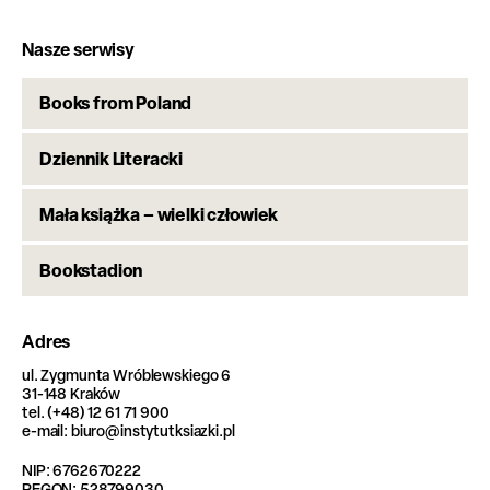
Nasze serwisy
Books from Poland
Dziennik Literacki
Mała książka – wielki człowiek
Bookstadion
Adres
ul. Zygmunta Wróblewskiego 6
31-148 Kraków
tel. (+48) 12 61 71 900
e-mail: biuro@instytutksiazki.pl
NIP: 6762670222
REGON: 528799030