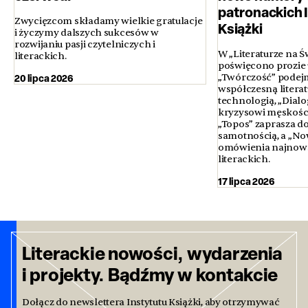
patronackich 
Zwycięzcom składamy wielkie gratulacje
Książki
i życzymy dalszych sukcesów w
rozwijaniu pasji czytelniczych i
W „Literaturze na Ś
literackich.
poświęcono prozie u
20 lipca 2026
„Twórczość” podejm
współczesną literatur
technologią, „Dialo
kryzysowi męskości 
„Topos” zaprasza d
samotnością, a „No
omówienia najnows
literackich.
17 lipca 2026
Literackie nowości, wydarzenia
i projekty. Bądźmy w kontakcie
Dołącz do newslettera Instytutu Książki, aby otrzymywać