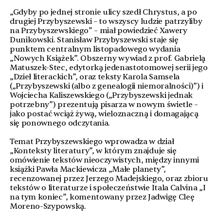
„Gdyby po jednej stronie ulicy szedł Chrystus, a po
drugiej Przybyszewski – to wszyscy ludzie patrzyliby
na Przybyszewskiego” – miał powiedzieć Xawery
Dunikowski. Stanisław Przybyszewski staje się
punktem centralnym listopadowego wydania
„Nowych Książek”. Obszerny wywiad z prof. Gabrielą
Matuszek-Stec, edytorką jedenastotomowej serii jego
„Dzieł literackich”, oraz teksty Karola Samsela
(„Przybyszewski (albo z genealogii niemoralności)”) i
Wojciecha Kaliszewskiego („Przybyszewski jednak
potrzebny”) prezentują pisarza w nowym świetle –
jako postać wciąż żywą, wieloznaczną i domagającą
się ponownego odczytania.
Temat Przybyszewskiego wprowadza w dział
„Konteksty literatury”, w którym znajduje się
omówienie tekstów nieoczywistych, między innymi
książki Pawła Mackiewicza „Małe planety”,
recenzowanej przez Jerzego Madejskiego, oraz zbioru
tekstów o literaturze i społeczeństwie Itala Calvina „I
na tym koniec”, komentowany przez Jadwigę Cleę
Moreno-Szypowską.