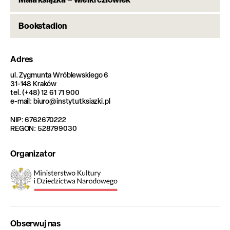
Bookstadion
Adres
ul. Zygmunta Wróblewskiego 6
31-148 Kraków
tel. (+48) 12 61 71 900
e-mail: biuro@instytutksiazki.pl
NIP: 6762670222
REGON: 528799030
Organizator
Obserwuj nas