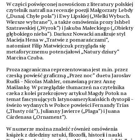
W części poświęconej nowościom z literatury polskiej
czytelnik natrafi na recenzje poezji Małgorzaty Lebdy
(„Dunaj. Chyłe pola”) i Ewy Lipskiej („Wielki Wybuch.
Wiersze wybrane”), a także omówienia prozy Ishbel
Szatrawskiej („Wyrok”) i Jakuba Małeckiego („Obiekty
głębokiego nieba”). Dariusz Nowacki analizuje styl
Macieja Hena w „Tratwie z pomarańczami”,
natomiast Filip Matwiejczuk przygląda się
metaforycznemu potencjałowi „Natury dziury”
Marcina Czuba.
Proza zagraniczna reprezentowana jest m.in. przez
czeską powieść graficzną „Przez noc” duetu Jaroslav
Rudiš – Nicolas Mahler, omawianą przez Annę
Maślankę. W przeglądzie tłumaczeń na czytelnika
czeka z kolei przekrojowy artykuł Magdy Potok na
temat fascynujących latynoamerykańskich dystopii –
świeżo wydanych w Polsce powieści Fernandy Trías
(„Tłusty róż”), Julianny Javierre („Plaga”) i Juana
Cárdenasa („Ornament”).
W numerze można znaleźć również omówienia
książek z dziedziny sztuki, filozofii, historii i nauki.