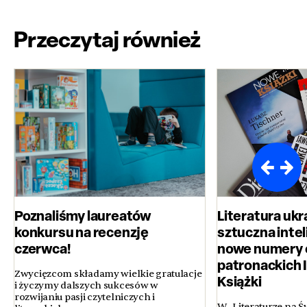
Przeczytaj również
Poznaliśmy laureatów
Literatura ukr
konkursu na recenzję
sztuczna inteli
czerwca!
nowe numery 
patronackich 
Zwycięzcom składamy wielkie gratulacje
Książki
i życzymy dalszych sukcesów w
rozwijaniu pasji czytelniczych i
W „Literaturze na Ś