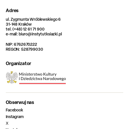
Adres
ul. Zygmunta Wróblewskiego 6
31-148 Kraków
tel. (+48) 12 61 71 900
e-mail: biuro@instytutksiazki.pl
NIP: 6762670222
REGON: 528799030
Organizator
Obserwuj nas
Facebook
Instagram
X