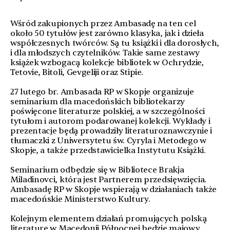
Wśród zakupionych przez Ambasadę na ten cel
około 50 tytułów jest zarówno klasyka, jak i dzieła
współczesnych twórców. Są tu książki i dla dorosłych,
i dla młodszych czytelników. Takie same zestawy
książek wzbogacą kolekcje bibliotek w Ochrydzie,
Tetovie, Bitoli, Gevgeliji oraz Stipie.
27 lutego br. Ambasada RP w Skopje organizuje
seminarium dla macedońskich bibliotekarzy
poświęcone literaturze polskiej, a w szczególności
tytułom i autorom podarowanej kolekcji. Wykłady i
prezentacje będą prowadziły literaturoznawczynie i
tłumaczki z Uniwersytetu św. Cyryla i Metodego w
Skopje, a także przedstawicielka Instytutu Książki.
Seminarium odbędzie się w Bibliotece Brakja
Miladinovci, która jest Partnerem przedsięwzięcia.
Ambasadę RP w Skopje wspierają w działaniach także
macedońskie Ministerstwo Kultury.
Kolejnym elementem działań promujących polską
literaturę w Macedonii Północnej będzie majowy