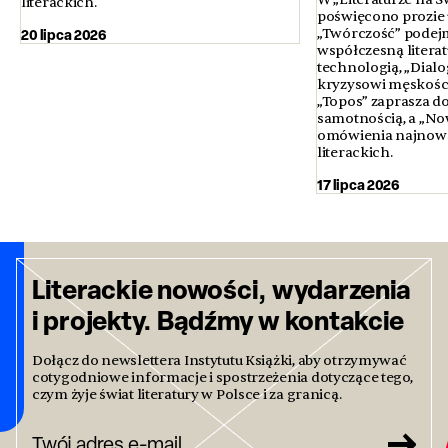
literackich.
poświęcono prozie u
20 lipca 2026
„Twórczość” podejm
współczesną literatur
technologią, „Dialo
kryzysowi męskości 
„Topos” zaprasza d
samotnością, a „No
omówienia najnows
literackich.
17 lipca 2026
Literackie nowości, wydarzenia
i projekty. Bądźmy w kontakcie
Dołącz do newslettera Instytutu Książki, aby otrzymywać
cotygodniowe informacje i spostrzeżenia dotyczące tego,
czym żyje świat literatury w Polsce i za granicą.