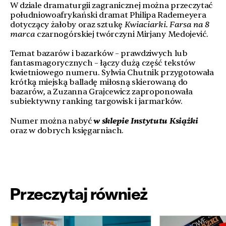
W dziale dramaturgii zagranicznej można przeczytać
południowoafrykański dramat Philipa Rademeyera
dotyczący żałoby oraz sztukę
Kwiaciarki. Farsa na 8
marca
czarnogórskiej twórczyni Mirjany Medojević.
Temat bazarów i bazarków – prawdziwych lub
fantasmagorycznych – łączy dużą część tekstów
kwietniowego numeru. Sylwia Chutnik przygotowała
krótką miejską balladę miłosną skierowaną do
bazarów, a Zuzanna Grajcewicz zaproponowała
subiektywny ranking targowisk i jarmarków.
w sklepie Instytutu Książki
Numer można nabyć
oraz w dobrych księgarniach.
Przeczytaj również