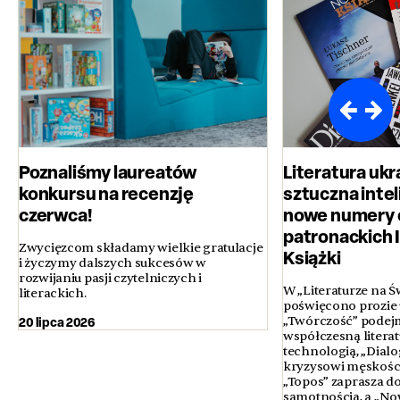
Poznaliśmy laureatów
Literatura ukr
konkursu na recenzję
sztuczna inteli
czerwca!
nowe numery 
patronackich 
Zwycięzcom składamy wielkie gratulacje
Książki
i życzymy dalszych sukcesów w
rozwijaniu pasji czytelniczych i
W „Literaturze na Ś
literackich.
poświęcono prozie u
20 lipca 2026
„Twórczość” podejm
współczesną literatur
technologią, „Dialo
kryzysowi męskości 
„Topos” zaprasza d
samotnością, a „No