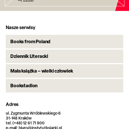
Nasze serwisy
Books from Poland
Dziennik Literacki
Mała książka – wielki człowiek
Bookstadion
Adres
ul. Zygmunta Wróblewskiego 6
31-148 Kraków
tel. (+48) 12 61 71 900
e-mail: biuro@instytutksiazki.pl