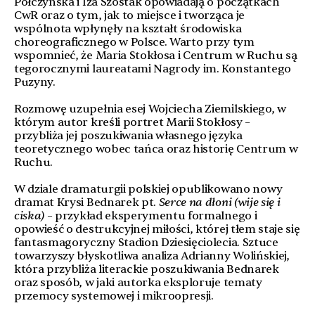
Połczyńska i Iza Szostak opowiadają o początkach
CwR oraz o tym, jak to miejsce i tworząca je
wspólnota wpłynęły na kształt środowiska
choreograficznego w Polsce. Warto przy tym
wspomnieć, że Maria Stokłosa i Centrum w Ruchu są
tegorocznymi laureatami Nagrody im. Konstantego
Puzyny.
Rozmowę uzupełnia esej Wojciecha Ziemilskiego, w
którym autor kreśli portret Marii Stokłosy ­–
przybliża jej poszukiwania własnego języka
teoretycznego wobec tańca oraz historię Centrum w
Ruchu.
W dziale dramaturgii polskiej opublikowano nowy
dramat Krysi Bednarek pt.
Serce na dłoni (wije się i
ciska)
– przykład eksperymentu formalnego i
opowieść o destrukcyjnej miłości, której tłem staje się
fantasmagoryczny Stadion Dziesięciolecia. Sztuce
towarzyszy błyskotliwa analiza Adrianny Wolińskiej,
która przybliża literackie poszukiwania Bednarek
oraz sposób, w jaki autorka eksploruje tematy
przemocy systemowej i mikroopresji.