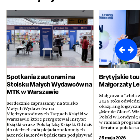
Spotkania z autorami na
Brytyjskie to
Stoisku Małych Wydawców na
Małgorzaty L
MTK w Warszawie
Małgorzata Lebda w
2026 roku odwiedził
Serdecznie zapraszamy na Stoisko
okazji anglojęzycz
Małych Wydawców na
„Mer de Glace”. Wiz
Międzynarodowych Targach Książki w
Polski w Londynie, a
Warszawie, które przygotował Instytut
w ramach programu
Książki wraz z Polską Izbą Książki. Od dziś
literatura polska za
do niedzieli cała plejada znakomitych
autorek i autorów będzie tam podpisywać
25 maja 2026