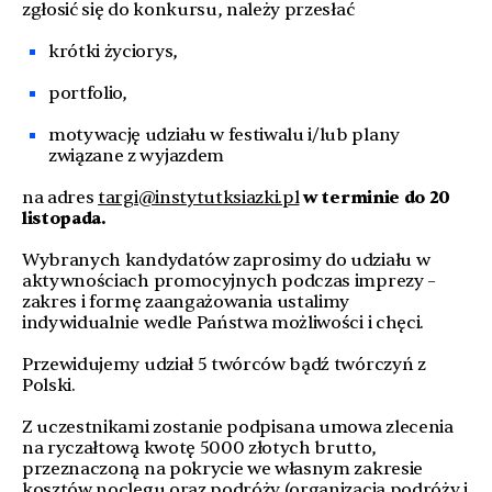
zgłosić się do konkursu, należy przesłać
krótki życiorys,
portfolio,
motywację udziału w festiwalu i/lub plany
związane z wyjazdem
na adres
targi@instytutksiazki.pl
w terminie do 20
listopada.
Wybranych kandydatów zaprosimy do udziału w
aktywnościach promocyjnych podczas imprezy –
zakres i formę zaangażowania ustalimy
indywidualnie wedle Państwa możliwości i chęci.
Przewidujemy udział 5 twórców bądź twórczyń z
Polski.
Z uczestnikami zostanie podpisana umowa zlecenia
na ryczałtową kwotę 5000 złotych brutto,
przeznaczoną na pokrycie we własnym zakresie
kosztów noclegu oraz podróży (organizacja podróży i