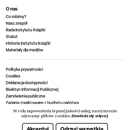
O nas
Co robimy?
Nasz zespół
Rada Instytutu Książki
Statut
Historia Instytutu Książki
Materiały dla mediów
Polityka prywatności
Cookies
Deklaracja dostępności
Biuletyn Informacji Publicznej
Zamówienia publiczne
Zadania zrealizowane z budżetu państwa
Oferty pracy
W celu zapewnienia lepszej jakości usług na tej stronie
Dowiedz się więcej
używamy plików cookies.
.
Akceptuj
Odrzuć wszystkie
© 2026 Instytut Książki. Wszelkie prawa zastrzeżone.