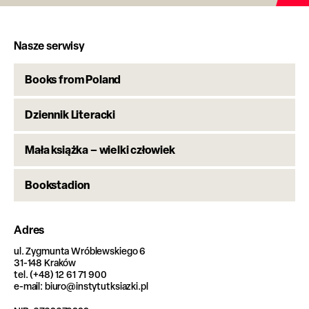
Nasze serwisy
Books from Poland
Dziennik Literacki
Mała książka – wielki człowiek
Bookstadion
Adres
ul. Zygmunta Wróblewskiego 6
31-148 Kraków
tel. (+48) 12 61 71 900
e-mail: biuro@instytutksiazki.pl