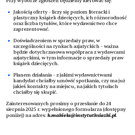
Przy wyborze zgłoszeń będziemy kierować się:
Jakością oferty – liczy się poziom literacki i
plastyczny książek dziecięcych, ich różnorodność
oraz liczba tytułów, które wydawnictwo chce
zaprezentować.
Doświadczeniem w sprzedaży praw, w
szczególności na rynkach azjatyckich – ważna
będzie dotychczasowa współpraca z wydawcami
azjatyckimi, w tym informacje o sprzedaży praw
książek dziecięcych.
Planem działania – z jakimi wydawnictwami
kandydat chciałby umówić spotkania, czy ma już
jakieś kontakty na miejscu, na jakich tytułach
chciałby się skupić.
Zainteresowanych prosimy o przesłanie do 24
sierpnia 2025 r. wypełnionego formularza (dostępny
k.makiela@instytutksiazki.pl
poniżej) na adres:
.