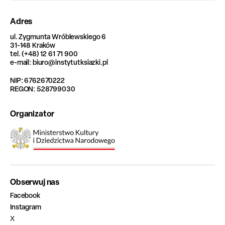
Adres
ul. Zygmunta Wróblewskiego 6
31-148 Kraków
tel. (+48) 12 61 71 900
e-mail: biuro@instytutksiazki.pl
NIP: 6762670222
REGON: 528799030
Organizator
Obserwuj nas
Facebook
Instagram
X