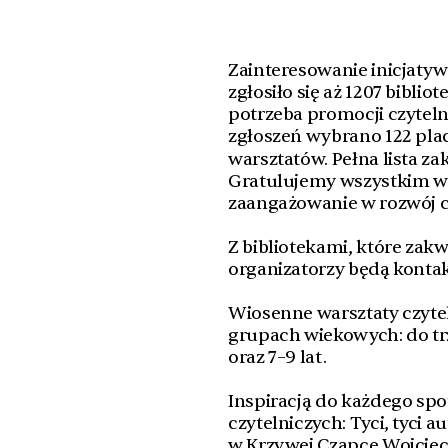
Zainteresowanie inicjaty
zgłosiło się aż 1207 bibliot
potrzeba promocji czyteln
zgłoszeń wybrano 122 plac
warsztatów. Pełna lista z
Gratulujemy wszystkim wy
zaangażowanie w rozwój c
Z bibliotekami, które zakw
organizatorzy będą konta
Wiosenne warsztaty czytel
grupach wiekowych: do trz
oraz 7–9 lat.
Inspiracją do każdego spo
czytelniczych: Tyci, tyci 
w Krzywej Czapce Wojciec