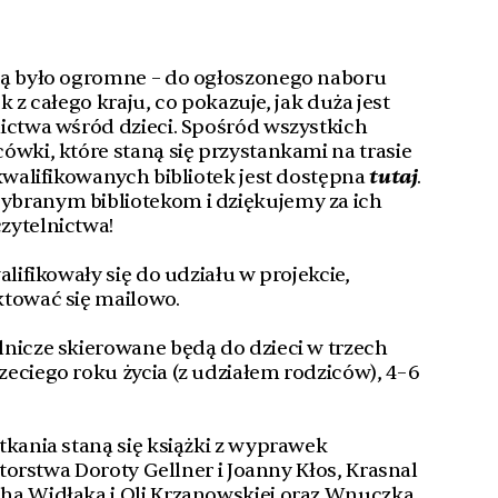
wą było ogromne – do ogłoszonego naboru
ek z całego kraju, co pokazuje, jak duża jest
ictwa wśród dzieci. Spośród wszystkich
ówki, które staną się przystankami na trasie
tutaj
akwalifikowanych bibliotek jest dostępna
.
branym bibliotekom i dziękujemy za ich
zytelnictwa!
alifikowały się do udziału w projekcie,
ktować się mailowo.
nicze skierowane będą do dzieci w trzech
eciego roku życia (z udziałem rodziców), 4–6
tkania staną się książki z wyprawek
autorstwa Doroty Gellner i Joanny Kłos, Krasnal
ha Widłaka i Oli Krzanowskiej oraz Wnuczka