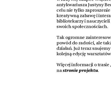
antykwariusza Justyny Bed
celu nie tylko zaproszeni
kreatywną zabawę i intera
bibliotekarzy i nauczycie
swoich społecznościach.
Tak ogromne zainteresowa
powód do radości, ale ta
działań. Już teraz snujemy
kolejną edycję warsztatów 
Więcej informacji o trasi
stronie projektu
na
.