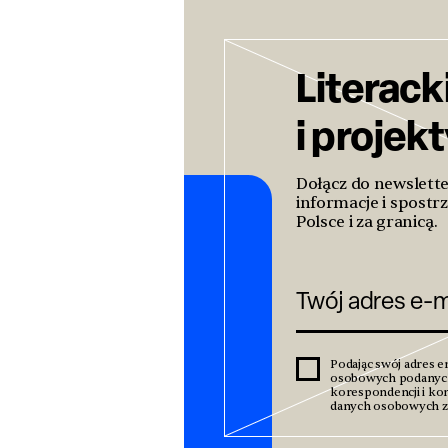
Literack
i projek
Dołącz do newslett
informacje i spostrz
Polsce i za granicą.
Podając swój adres e
osobowych podanyc
korespondencji i kom
danych osobowych zn