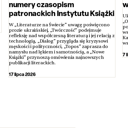
numery czasopism
w
patronackich Instytutu Książki
Uk
„O
W „Literaturze na Świecie” uwagę poświęcono
po
prozie ukraińskiej, „Twórczość” podejmuje
ws
refleksję nad współczesną literaturą i jej relacją z
Ka
technologią, „Dialog” przygląda się kryzysowi
ws
męskości i polityczności, „Topos” zaprasza do
namysłu nad lękiem i samotnością, a „Nowe
7 
Książki” przynoszą omówienia najnowszych
publikacji literackich.
17 lipca 2026