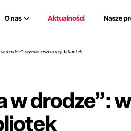
O nas
Aktualności
Nasze p
w drodze”: wyniki rekrutacji bibliotek
a w drodze”: w
bliotek