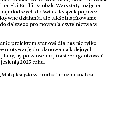
narek i Emilii Dziubak. Warsztaty mają na
e najmłodszych do świata książek poprzez
ktywne działania, ale także inspirowanie
li do dalszego promowania czytelnictwa w
nie projektem stanowi dla nas nie tylko
kże motywację do planowania kolejnych
 plany, by po wiosennej trasie zorganizować
jesienią 2025 roku.
e „Małej książki w drodze” można znaleźć