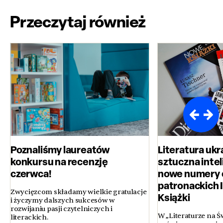
Przeczytaj również
Poznaliśmy laureatów
Literatura ukr
konkursu na recenzję
sztuczna inteli
czerwca!
nowe numery 
patronackich 
Zwycięzcom składamy wielkie gratulacje
Książki
i życzymy dalszych sukcesów w
rozwijaniu pasji czytelniczych i
W „Literaturze na Ś
literackich.