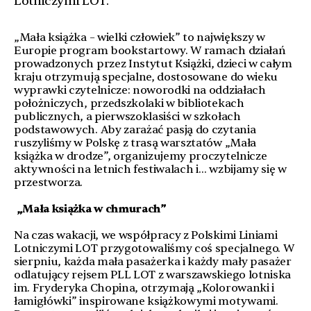
Lotniczymi LOT.
„Mała książka – wielki człowiek” to największy w
Europie program bookstartowy. W ramach działań
prowadzonych przez Instytut Książki, dzieci w całym
kraju otrzymują specjalne, dostosowane do wieku
wyprawki czytelnicze: noworodki na oddziałach
położniczych, przedszkolaki w bibliotekach
publicznych, a pierwszoklasiści w szkołach
podstawowych. Aby zarażać pasją do czytania
ruszyliśmy w Polskę z trasą warsztatów „Mała
książka w drodze”, organizujemy proczytelnicze
aktywności na letnich festiwalach i… wzbijamy się w
przestworza.
„Mała książka w chmurach”
Na czas wakacji, we współpracy z Polskimi Liniami
Lotniczymi LOT przygotowaliśmy coś specjalnego. W
sierpniu, każda mała pasażerka i każdy mały pasażer
odlatujący rejsem PLL LOT z warszawskiego lotniska
im. Fryderyka Chopina, otrzymają „Kolorowanki i
łamigłówki” inspirowane książkowymi motywami.