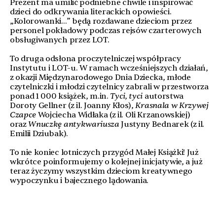
Prezent ma umilić podniebne chwile i inspirować
dzieci do odkrywania literackich opowieści.
„Kolorowanki…” będą rozdawane dzieciom przez
personel pokładowy podczas rejsów czarterowych
obsługiwanych przez LOT.
To druga odsłona proczytelniczej współpracy
Instytutu i LOT-u. W ramach wcześniejszych działań,
z okazji Międzynarodowego Dnia Dziecka, młode
czytelniczki i młodzi czytelnicy zabrali w przestworza
ponad 1 000 książek, m.in.
Tyci, tyci
autorstwa
Doroty Gellner (z il. Joanny Kłos),
Krasnala w Krzywej
Czapce
Wojciecha Widłaka (z il. Oli Krzanowskiej)
oraz
Wnuczkę antykwariusza
Justyny Bednarek (z il.
Emilii Dziubak).
To nie koniec lotniczych przygód Małej Książki! Już
wkrótce poinformujemy o kolejnej inicjatywie, a już
teraz życzymy wszystkim dzieciom kreatywnego
wypoczynku i bajecznego lądowania.