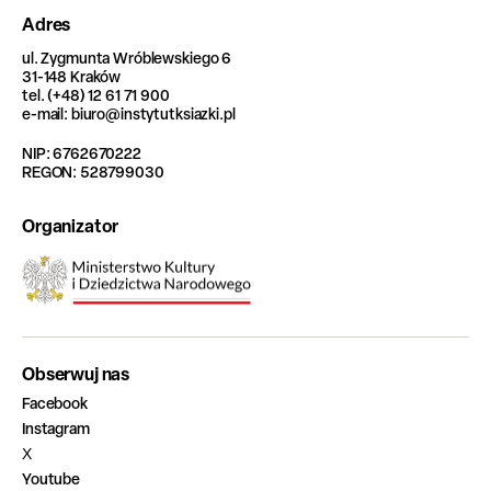
Adres
ul. Zygmunta Wróblewskiego 6
31-148 Kraków
tel. (+48) 12 61 71 900
e-mail: biuro@instytutksiazki.pl
NIP: 6762670222
REGON: 528799030
Organizator
Obserwuj nas
Facebook
Instagram
X
Youtube