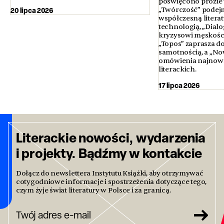
poświęcono prozie u
20 lipca 2026
„Twórczość” podejm
współczesną literatur
technologią, „Dialo
kryzysowi męskości 
„Topos” zaprasza d
samotnością, a „No
omówienia najnows
literackich.
17 lipca 2026
Literackie nowości, wydarzenia
i projekty. Bądźmy w kontakcie
Dołącz do newslettera Instytutu Książki, aby otrzymywać
cotygodniowe informacje i spostrzeżenia dotyczące tego,
czym żyje świat literatury w Polsce i za granicą.