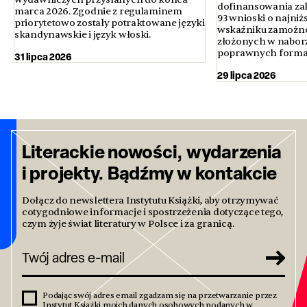
dofinansowania za
marca 2026. Zgodnie z regulaminem
93 wnioski o najni
priorytetowo zostały potraktowane języki
wskaźniku zamożno
skandynawskie i język włoski.
złożonych w nabor
poprawnych formal
31 lipca 2026
29 lipca 2026
Literackie nowości, wydarzenia
i projekty. Bądźmy w kontakcie
Dołącz do newslettera Instytutu Książki, aby otrzymywać
cotygodniowe informacje i spostrzeżenia dotyczące tego,
czym żyje świat literatury w Polsce i za granicą.
Podając swój adres email zgadzam się na przetwarzanie przez
Instytut Książki moich danych osobowych podanych w