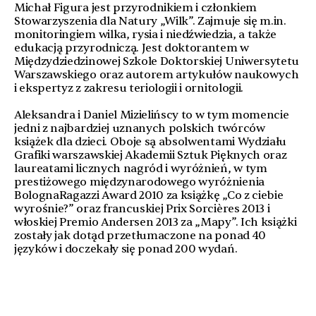
Michał Figura jest przyrodnikiem i członkiem
Stowarzyszenia dla Natury „Wilk”. Zajmuje się m.in.
monitoringiem wilka, rysia i niedźwiedzia, a także
edukacją przyrodniczą. Jest doktorantem w
Międzydziedzinowej Szkole Doktorskiej Uniwersytetu
Warszawskiego oraz autorem artykułów naukowych
i ekspertyz z zakresu teriologii i ornitologii.
Aleksandra i Daniel Mizielińscy to w tym momencie
jedni z najbardziej uznanych polskich twórców
książek dla dzieci. Oboje są absolwentami Wydziału
Grafiki warszawskiej Akademii Sztuk Pięknych oraz
laureatami licznych nagród i wyróżnień, w tym
prestiżowego międzynarodowego wyróżnienia
BolognaRagazzi Award 2010 za książkę „Co z ciebie
wyrośnie?” oraz francuskiej Prix Sorcières 2013 i
włoskiej Premio Andersen 2013 za „Mapy”. Ich książki
zostały jak dotąd przetłumaczone na ponad 40
języków i doczekały się ponad 200 wydań.