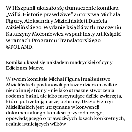
W Hiszpanii ukazało się tłumaczenie komiksu
„Wilki. Historie prawdziwe” autorstwa Michała
Figury, Aleksandry Mizielińskiej i Daniela
Mizielińskiego. Wydanie książki w tłumaczeniu
Katarzyny Mołoniewicz wsparł Instytut Książki
w ramach Programu Translatorskiego
©POLAND.
Komiks ukazał się nakładem madryckiej oficyny
Ediciones Maeva.
W swoim komiksie Michał Figura i małżeństwo
Mizielińskich postanowili pokazać dzieciom wilki z
nieco innej strony – nie jako straszne stworzenia
rodem z baśni, ale jako fascynujące dzikie zwierzęta,
które potrzebują naszej ochrony. Dzieło Figury i
Mizielińskich jest utrzymane w konwencji
dokumentalnego komiksu przyrodniczego,
opowiadającego o prawdziwych losach konkretnych,
realnie istniejących wilków.