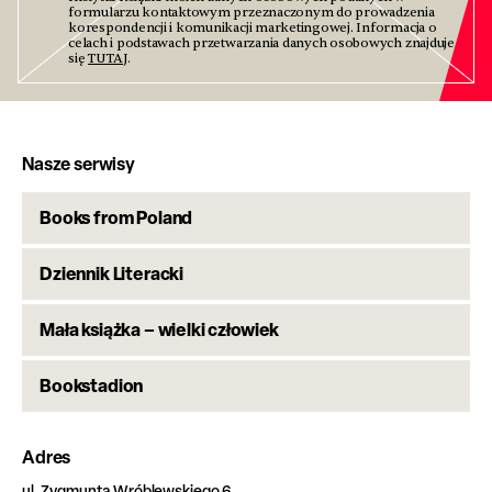
formularzu kontaktowym przeznaczonym do prowadzenia
korespondencji i komunikacji marketingowej. Informacja o
celach i podstawach przetwarzania danych osobowych znajduje
się
TUTAJ
.
Nasze serwisy
Books from Poland
Dziennik Literacki
Mała książka – wielki człowiek
Bookstadion
Adres
ul. Zygmunta Wróblewskiego 6