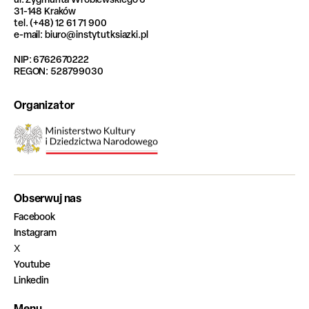
31-148 Kraków
tel. (+48) 12 61 71 900
e-mail: biuro@instytutksiazki.pl
NIP: 6762670222
REGON: 528799030
Organizator
Obserwuj nas
Facebook
Instagram
X
Youtube
Linkedin
Menu