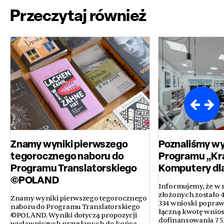
Przeczytaj również
Znamy wyniki pierwszego
Poznaliśmy wy
tegorocznego naboru do
Programu „Kr
Programu Translatorskiego
Komputery dla
©POLAND
Informujemy, że w
złożonych zostało 
Znamy wyniki pierwszego tegorocznego
334 wnioski popraw
naboru do Programu Translatorskiego
łączną kwotę wni
©POLAND. Wyniki dotyczą propozycji
dofinansowania 7 51
wydawniczych przysłanych do końca