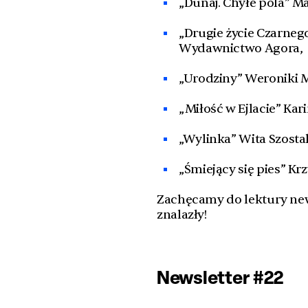
„Dunaj. Chyłe pola” 
„Drugie życie Czarneg
Wydawnictwo Agora,
„Urodziny” Weroniki 
„Miłość w Ejlacie” Ka
„Wylinka” Wita Szost
„Śmiejący się pies” K
Zachęcamy do lektury news
znalazły!
Newsletter #22