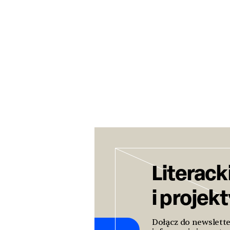
Literack
i projek
Dołącz do newslett