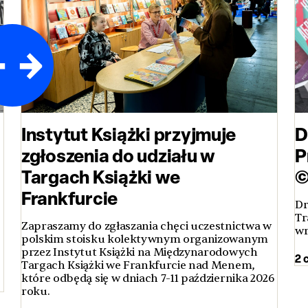
Instytut Książki przyjmuje
D
zgłoszenia do udziału w
P
Targach Książki we
©
Frankfurcie
Dr
Tr
Zapraszamy do zgłaszania chęci uczestnictwa w
wr
polskim stoisku kolektywnym organizowanym
przez Instytut Książki na Międzynarodowych
2 
Targach Książki we Frankfurcie nad Menem,
które odbędą się w dniach 7-11 października 2026
roku.