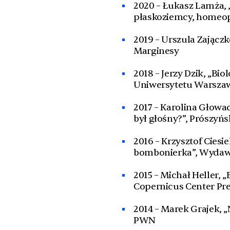
2020 – Łukasz Lamża, 
płaskoziemcy, homeop
2019 – Urszula Zającz
Marginesy
2018 – Jerzy Dzik, „Bi
Uniwersytetu Warsza
2017 – Karolina Głowa
był głośny?”, Prószyńsk
2016 – Krzysztof Cies
bombonierka”, Wydaw
2015 – Michał Heller, 
Copernicus Center Pr
2014 – Marek Grajek, „
PWN