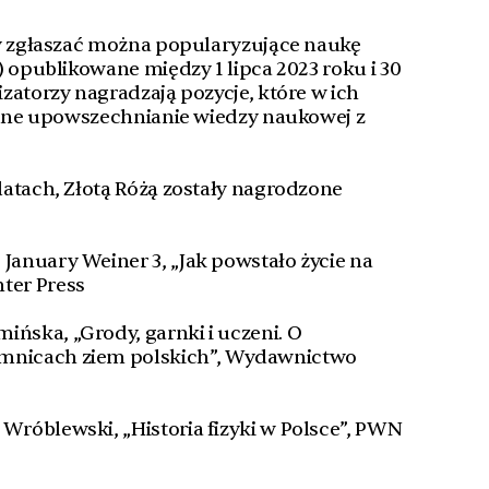
dy zgłaszać można popularyzujące naukę
) opublikowane między 1 lipca 2023 roku i 30
zatorzy nagradzają pozycje, które w ich
elne upowszechnianie wiedzy naukowej z
atach, Złotą Różą zostały nagrodzone
 January Weiner 3, „Jak powstało życie na
nter Press
ińska, „Grody, garnki i uczeni. O
emnicach ziem polskich”, Wydawnictwo
 Wróblewski, „Historia fizyki w Polsce”, PWN