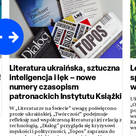
Literatura ukraińska, sztuczna
L
!
inteligencja i lęk – nowe
s
numery czasopism
w
patronackich Instytutu Książki
Uk
„O
W „Literaturze na Świecie” uwagę poświęcono
po
prozie ukraińskiej, „Twórczość” podejmuje
ws
refleksję nad współczesną literaturą i jej relacją z
Ka
technologią, „Dialog” przygląda się kryzysowi
ws
męskości i polityczności, „Topos” zaprasza do