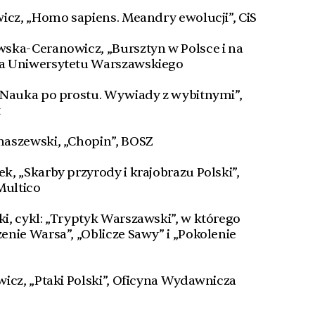
wicz, „Homo sapiens. Meandry ewolucji”, CiS
ska-Ceranowicz, „Bursztyn w Polsce i na
a Uniwersytetu Warszawskiego
„Nauka po prostu. Wywiady z wybitnymi”,
t
maszewski, „Chopin”, BOSZ
, „Skarby przyrody i krajobrazu Polski”,
Multico
i, cykl: „Tryptyk Warszawski”, w którego
enie Warsa”, „Oblicze Sawy” i „Pokolenie
wicz, „Ptaki Polski”, Oficyna Wydawnicza