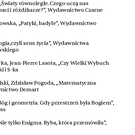
„Światy równoległe. Czego uczą nas
aci i różdżkarze?”, Wydawnictwo Czarne
kowska, „Patyki, badyle”, Wydawnictwo
ologia,czyli sens życia”, Wydawnictwa
wskiego
cka, Jean-Pierre Lasota, „Czy Wielki Wybuch
i i S-ka
ielski, Zdzisław Pogoda, „Matematyczna
nictwo Demart
„Bóg i geometria. Gdy przestrzeń była Bogiem”,
ess
Nie tylko Enigma. Ryba, która przemówiła”,