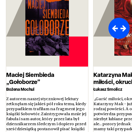
Maciej Siembieda
Katarzyna Ma
„Gołoborze”
miłości, okruc
Bożena Mochul
Łukasz Smolicz
Z autorem naszej styczniowej lektury
„Garść miłości, okr
zetknęłam się jakieś pół roku temu, kiedy
Katarzyny Mak – już
przypadkiem trafiłam na fragment jego
rodzaj powieści. A 
książki Sobowtór. Zaintrygowała mnie jej
potwierdza przypus
fabuła i sam autor, który przez lata był
niezbyt lubiane prze
dziennikarzem śledczym i dopiero przed
ale... pozory jednak
sześćdziesiątką postanowił pisać książki
mamy taki przypade