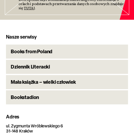
celach i podstawach przetwarzania danych osobowych znajduje
się
TUTAJ
.
Nasze serwisy
Books from Poland
Dziennik Literacki
Mała książka – wielki człowiek
Bookstadion
Adres
ul. Zygmunta Wróblewskiego 6
31-148 Kraków