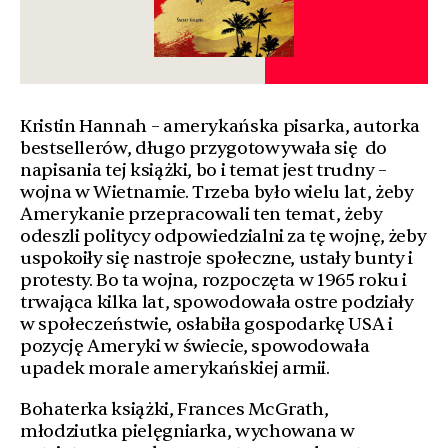
Kristin Hannah – amerykańska pisarka, autorka
bestsellerów, długo przygotowywała się
do
napisania tej książki, bo i temat jest trudny –
wojna w Wietnamie. Trzeba było wielu lat, żeby
Amerykanie przepracowali ten temat, żeby
odeszli politycy odpowiedzialni za tę wojnę, żeby
uspokoiły się nastroje społeczne, ustały bunty i
protesty. Bo ta wojna, rozpoczęta w 1965 roku i
trwająca kilka lat, spowodowała ostre podziały
w społeczeństwie, osłabiła gospodarkę USA i
pozycję Ameryki w świecie, spowodowała
upadek morale amerykańskiej armii.
Bohaterka książki, Frances McGrath,
młodziutka pielęgniarka, wychowana w