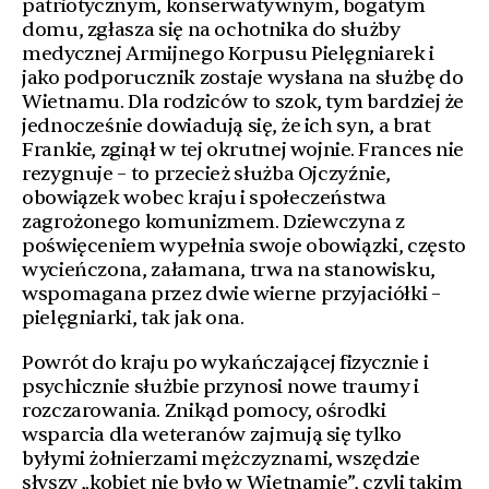
patriotycznym, konserwatywnym, bogatym
domu, zgłasza się na ochotnika do służby
medycznej Armijnego Korpusu Pielęgniarek i
jako podporucznik zostaje wysłana na służbę do
Wietnamu. Dla rodziców to szok, tym bardziej że
jednocześnie dowiadują się, że ich syn, a brat
Frankie, zginął w tej okrutnej wojnie. Frances nie
rezygnuje – to przecież służba Ojczyźnie,
obowiązek wobec kraju i społeczeństwa
zagrożonego komunizmem. Dziewczyna z
poświęceniem wypełnia swoje obowiązki, często
wycieńczona, załamana, trwa na stanowisku,
wspomagana przez dwie wierne przyjaciółki –
pielęgniarki, tak jak ona.
Powrót do kraju po wykańczającej fizycznie i
psychicznie służbie przynosi nowe traumy
i
rozczarowania. Znikąd pomocy, ośrodki
wsparcia dla weteranów zajmują się tylko
byłymi żołnierzami mężczyznami, wszędzie
słyszy „kobiet nie było w Wietnamie”, czyli takim