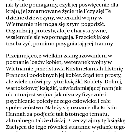
jak
ty nie pomagamy, czyli jej poświęcenie dla
kraju, jej zmarnowane życie nie liczy się! Te
dzielne dziewczyny, weteranki wojny w
Wietnamie nie mogą się z tym pogodzić.
Organizują protesty, akcje charytatywne,
wzajemnie się wspomagają. Przecież jakoś
trzeba żyć, pomimo przygniatającej traumy.
Przejmująco, z wielkim zaangażowaniem w
poznanie losów kobiet, weteranek wojny
w
Wietnamie przedstawia Kristin Hannah historię
Frances i podobnych jej kobiet. Stąd ten prosty,
ale wiele mówiący tytuł książki:
Kobiety
. Dobrej,
wartościowej książki, uświadamiającej nam jak
okrutna jest wojna, jak niszczy fizycznie i
psychicznie pojedynczego człowieka i całe
społeczeństwo. Należy się uznanie dla Kristin
Hannah za podjęcie tak istotnego tematu,
aktualnego także dzisiaj. Przeczytajmy tę książkę.
Zachęca do tego również staranne wydanie tego