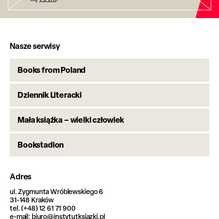
Nasze serwisy
Books from Poland
Dziennik Literacki
Mała książka – wielki człowiek
Bookstadion
Adres
ul. Zygmunta Wróblewskiego 6
31-148 Kraków
tel. (+48) 12 61 71 900
e-mail: biuro@instytutksiazki.pl