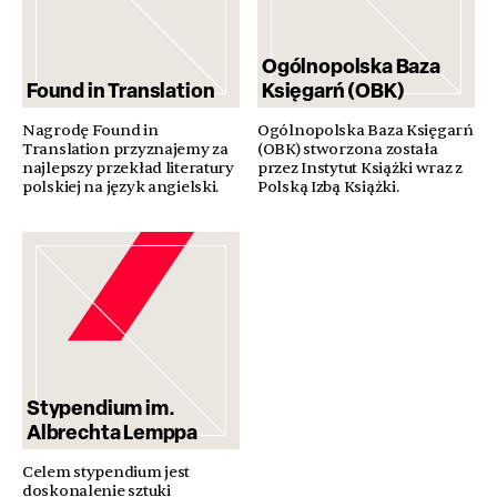
Ogólnopolska Baza
Found in Translation
Księgarń (OBK)
Nagrodę Found in
Ogólnopolska Baza Księgarń
Translation przyznajemy za
(OBK) stworzona została
najlepszy przekład literatury
przez Instytut Książki wraz z
polskiej na język angielski.
Polską Izbą Książki.
Stypendium im.
Albrechta Lemppa
Celem stypendium jest
doskonalenie sztuki