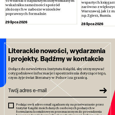
93 wnioski o najniższym indywidualnym
wspartych księgarni
wskaźniku zamożności spośród
zarówno z większyc
złożonych w naborze wniosków
Warszawa), jak i z 
poprawnych formalnie.
np. Zgierz, Rumia.
29 lipca 2026
28 lipca 2026
Literackie nowości, wydarzenia
i projekty. Bądźmy w kontakcie
Dołącz do newslettera Instytutu Książki, aby otrzymywać
cotygodniowe informacje i spostrzeżenia dotyczące tego,
czym żyje świat literatury w Polsce i za granicą.
Podając swój adres email zgadzam się na przetwarzanie przez
Instytut Książki moich danych osobowych podanych w
formularzu kontaktowym przeznaczonym do prowadzenia