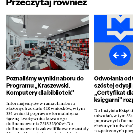
Przeczytaj również
Poznaliśmy wyniki naboru do
Odwołania od
Programu „Kraszewski.
szóstej edycj
Komputery dla bibliotek”
„Certyfikat dl
księgarni” ro
Informujemy, że w ramach naboru
złożonych zostało 428 wniosków, w tym
Do Instytutu Książk
334 wnioski poprawne formalnie, na
odwołań, w tym 33 
łączną kwotę wnioskowanego
poprawnych formal
dofinansowania 7 518 325,00 zł. Do
złożonych odwołań
dofinansowania zakwalifikowane zostały
rozpatrzonych poz