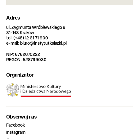
Adres
ul. Zygmunta Wróblewskiego 6
31-148 Kraków
tel. (+48) 12 61 71 900
e-mail: biuro@instytutksiazki.pl
NIP: 6762670222
REGON: 528799030
Organizator
Obserwuj nas
Facebook
Instagram