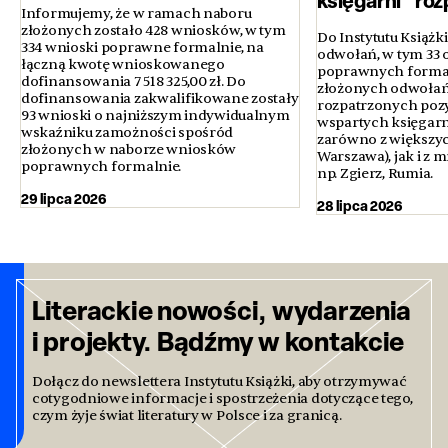
księgarni” ro
Informujemy, że w ramach naboru
złożonych zostało 428 wniosków, w tym
Do Instytutu Książk
334 wnioski poprawne formalnie, na
odwołań, w tym 33 
łączną kwotę wnioskowanego
poprawnych formal
dofinansowania 7 518 325,00 zł. Do
złożonych odwołań
dofinansowania zakwalifikowane zostały
rozpatrzonych poz
93 wnioski o najniższym indywidualnym
wspartych księgarni
wskaźniku zamożności spośród
zarówno z większyc
złożonych w naborze wniosków
Warszawa), jak i z 
poprawnych formalnie.
np. Zgierz, Rumia.
29 lipca 2026
28 lipca 2026
Literackie nowości, wydarzenia
i projekty. Bądźmy w kontakcie
Dołącz do newslettera Instytutu Książki, aby otrzymywać
cotygodniowe informacje i spostrzeżenia dotyczące tego,
czym żyje świat literatury w Polsce i za granicą.