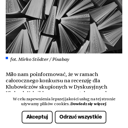
fot. Mirko Stödter / Pixabay
Miło nam poinformować, że w ramach
całorocznego konkursu na recenzję dla
Klubowiczów skupionych w Dyskusyjnych
Klubach Książki przyznane zostały nagrody za:
W celu zapewnienia lepszej jakości usług na tej stronie
Dowiedz się więcej
używamy plików cookies.
.
październik 2025
:
Akceptuj
Odrzuć wszystkie
– w kategorii dorośli nagrodę otrzymuje: