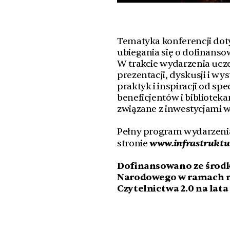
Tematyka konferencji dot
ubiegania się o dofinansow
W trakcie wydarzenia ucz
prezentacji, dyskusji i w
praktyk i inspiracji od s
beneficjentów i biblioteka
związane z inwestycjami w
Pełny program wydarzenia
www.infrastruktu
stronie
Dofinansowano ze środk
Narodowego w ramach r
Czytelnictwa 2.0 na lata 