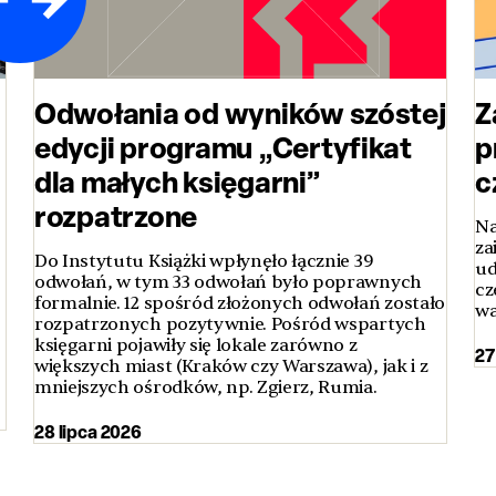
Odwołania od wyników szóstej
Z
edycji programu „Certyfikat
p
dla małych księgarni”
c
rozpatrzone
Na
za
Do Instytutu Książki wpłynęło łącznie 39
ud
odwołań, w tym 33 odwołań było poprawnych
cz
formalnie. 12 spośród złożonych odwołań zostało
wa
rozpatrzonych pozytywnie. Pośród wspartych
księgarni pojawiły się lokale zarówno z
27
większych miast (Kraków czy Warszawa), jak i z
mniejszych ośrodków, np. Zgierz, Rumia.
28 lipca 2026