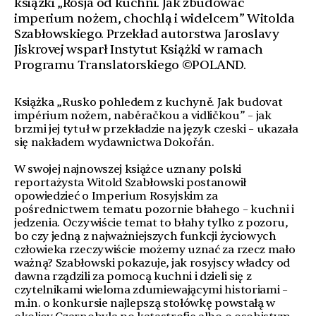
książki „Rosja od kuchni. Jak zbudować
imperium nożem, chochlą i widelcem” Witolda
Szabłowskiego. Przekład autorstwa Jaroslavy
Jiskrovej wsparł Instytut Książki w ramach
Programu Translatorskiego ©POLAND.
Książka „Rusko pohledem z kuchyně. Jak budovat
impérium nožem, naběračkou a vidličkou” – jak
brzmi jej tytuł w przekładzie na język czeski – ukazała
się nakładem wydawnictwa Dokořán.
W swojej najnowszej książce uznany polski
reportażysta Witold Szabłowski postanowił
opowiedzieć o Imperium Rosyjskim za
pośrednictwem tematu pozornie błahego – kuchni i
jedzenia. Oczywiście temat to błahy tylko z pozoru,
bo czy jedną z najważniejszych funkcji życiowych
człowieka rzeczywiście możemy uznać za rzecz mało
ważną? Szabłowski pokazuje, jak rosyjscy władcy od
dawna rządzili za pomocą kuchni i dzieli się z
czytelnikami wieloma zdumiewającymi historiami –
m.in. o konkursie najlepszą stołówkę powstałą w