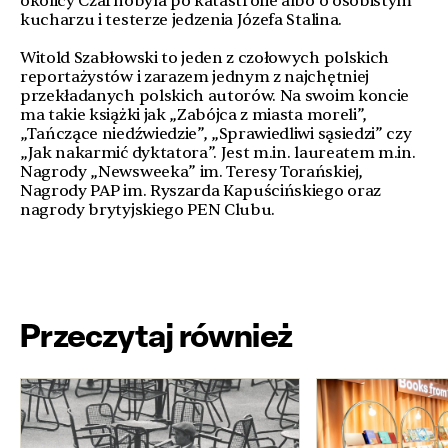
okolicy Czarnobyla po katastrofie albo o osobistym
kucharzu i testerze jedzenia Józefa Stalina.
Witold Szabłowski to jeden z czołowych polskich
reportażystów i zarazem jednym z najchętniej
przekładanych polskich autorów. Na swoim koncie
ma takie książki jak „Zabójca z miasta moreli”,
„Tańczące niedźwiedzie”, „Sprawiedliwi sąsiedzi” czy
„Jak nakarmić dyktatora”. Jest m.in. laureatem m.in.
Nagrody „Newsweeka” im. Teresy Torańskiej,
Nagrody PAP im. Ryszarda Kapuścińskiego oraz
nagrody brytyjskiego PEN Clubu.
Przeczytaj również