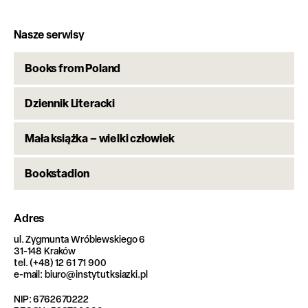
Nasze serwisy
Books from Poland
Dziennik Literacki
Mała książka – wielki człowiek
Bookstadion
Adres
ul. Zygmunta Wróblewskiego 6
31-148 Kraków
tel. (+48) 12 61 71 900
e-mail: biuro@instytutksiazki.pl
NIP: 6762670222