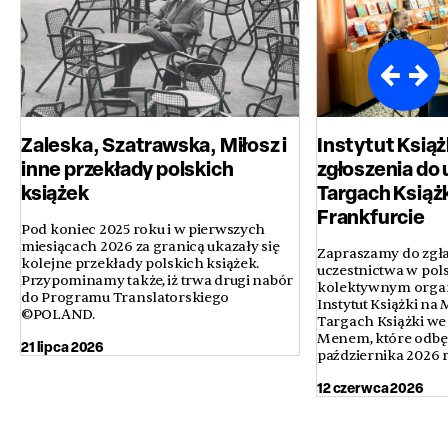
Zaleska, Szatrawska, Miłosz i
Instytut Książ
inne przekłady polskich
zgłoszenia do 
książek
Targach Książ
Frankfurcie
Pod koniec 2025 roku i w pierwszych
miesiącach 2026 za granicą ukazały się
Zapraszamy do zgła
kolejne przekłady polskich książek.
uczestnictwa w pol
Przypominamy także, iż trwa drugi nabór
kolektywnym orga
do Programu Translatorskiego
Instytut Książki n
©POLAND.
Targach Książki we
Menem, które odbęd
21 lipca 2026
października 2026 
12 czerwca 2026