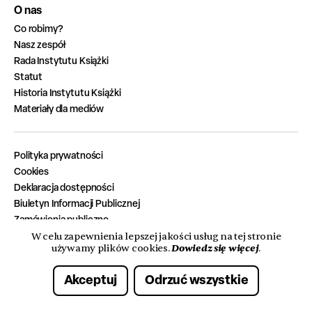
O nas
Co robimy?
Nasz zespół
Rada Instytutu Książki
Statut
Historia Instytutu Książki
Materiały dla mediów
Polityka prywatności
Cookies
Deklaracja dostępności
Biuletyn Informacji Publicznej
Zamówienia publiczne
Zadania zrealizowane z budżetu państwa
W celu zapewnienia lepszej jakości usług na tej stronie
Dowiedz się więcej
używamy plików cookies.
.
Oferty pracy
Akceptuj
Odrzuć wszystkie
© 2026 Instytut Książki. Wszelkie prawa zastrzeżone.