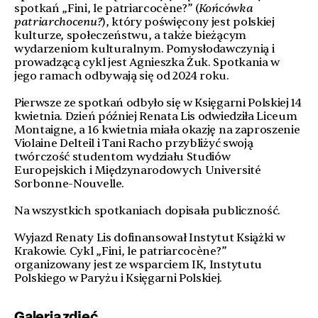
spotkań „Fini, le patriarcocène?” (
Końcówka
patriarchocenu?
), który poświęcony jest polskiej
kulturze, społeczeństwu, a także bieżącym
wydarzeniom kulturalnym. Pomysłodawczynią i
prowadzącą cykl jest Agnieszka Żuk. Spotkania w
jego ramach odbywają siȩ od 2024 roku.
Pierwsze ze spotkań odbyło się w Księgarni Polskiej 14
kwietnia. Dzień później Renata Lis odwiedziła Liceum
Montaigne, a 16 kwietnia miała okazję na zaproszenie
Violaine Delteil i Tani Racho przybliżyć swoją
twórczość studentom wydziału Studiów
Europejskich i Międzynarodowych Université
Sorbonne-Nouvelle.
Na wszystkich spotkaniach dopisała publiczność.
Wyjazd Renaty Lis dofinansował Instytut Książki w
Krakowie. Cykl „Fini, le patriarcocène?”
organizowany jest ze wsparciem IK, Instytutu
Polskiego w Paryżu i Ksiȩgarni Polskiej.
Galeria zdjęć