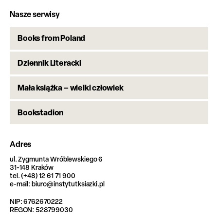
Nasze serwisy
Books from Poland
Dziennik Literacki
Mała książka – wielki człowiek
Bookstadion
Adres
ul. Zygmunta Wróblewskiego 6
31-148 Kraków
tel. (+48) 12 61 71 900
e-mail: biuro@instytutksiazki.pl
NIP: 6762670222
REGON: 528799030