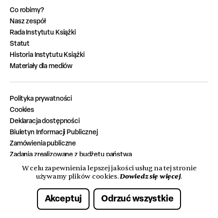
Co robimy?
Nasz zespół
Rada Instytutu Książki
Statut
Historia Instytutu Książki
Materiały dla mediów
Polityka prywatności
Cookies
Deklaracja dostępności
Biuletyn Informacji Publicznej
Zamówienia publiczne
Zadania zrealizowane z budżetu państwa
Oferty pracy
W celu zapewnienia lepszej jakości usług na tej stronie
Dowiedz się więcej
używamy plików cookies.
.
Akceptuj
Odrzuć wszystkie
© 2026 Instytut Książki. Wszelkie prawa zastrzeżone.
Made with care by