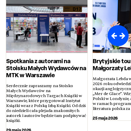
Spotkania z autorami na
Brytyjskie to
Stoisku Małych Wydawców na
Małgorzaty L
MTK w Warszawie
Małgorzata Lebda w
2026 roku odwiedził
Serdecznie zapraszamy na Stoisko
okazji anglojęzycz
Małych Wydawców na
„Mer de Glace”. Wiz
Międzynarodowych Targach Książki w
Polski w Londynie, a
Warszawie, które przygotował Instytut
w ramach programu
Książki wraz z Polską Izbą Książki. Od dziś
literatura polska za
do niedzieli cała plejada znakomitych
autorek i autorów będzie tam podpisywać
25 maja 2026
książki.
29 maja 2026