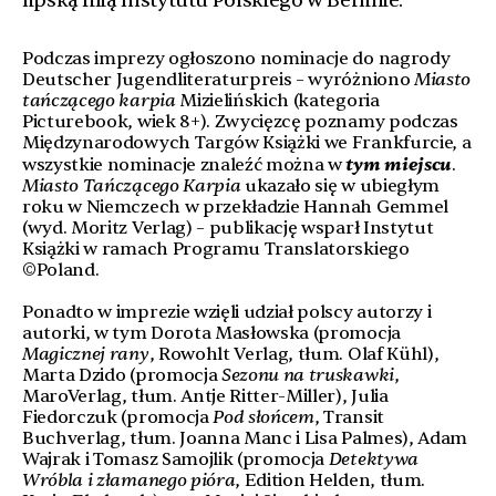
lipską filią Instytutu Polskiego w Berlinie.
Podczas imprezy ogłoszono nominacje do nagrody
Deutscher Jugendliteraturpreis – wyróżniono
Miasto
tańczącego karpia
Mizielińskich (kategoria
Picturebook, wiek 8+). Zwycięzcę poznamy podczas
Międzynarodowych Targów Książki we Frankfurcie, a
tym miejscu
wszystkie nominacje znaleźć można w
.
Miasto Tańczącego Karpia
ukazało się w ubiegłym
roku w Niemczech w przekładzie Hannah Gemmel
(wyd. Moritz Verlag) – publikację wsparł Instytut
Książki w ramach Programu Translatorskiego
©Poland.
Ponadto w imprezie wzięli udział polscy autorzy i
autorki, w tym Dorota Masłowska (promocja
Magicznej rany
, Rowohlt Verlag, tłum. Olaf Kühl),
Marta Dzido (promocja
Sezonu na truskawki
,
MaroVerlag, tłum. Antje Ritter-Miller), Julia
Fiedorczuk (promocja
Pod słońcem
, Transit
Buchverlag, tłum. Joanna Manc i Lisa Palmes), Adam
Wajrak i Tomasz Samojlik (promocja
Detektywa
Wróbla i złamanego pióra
, Edition Helden, tłum.