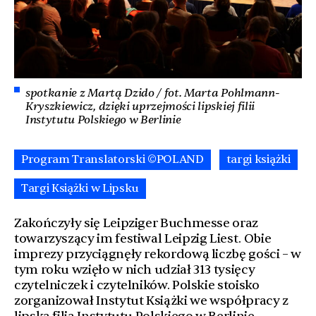
spotkanie z Martą Dzido / fot. Marta Pohlmann-
Kryszkiewicz, dzięki uprzejmości lipskiej filii
Instytutu Polskiego w Berlinie
Program Translatorski ©POLAND
targi książki
Targi Książki w Lipsku
Zakończyły się Leipziger Buchmesse oraz
towarzyszący im festiwal Leipzig Liest. Obie
imprezy przyciągnęły rekordową liczbę gości – w
tym roku wzięło w nich udział 313 tysięcy
czytelniczek i czytelników. Polskie stoisko
zorganizował Instytut Książki we współpracy z