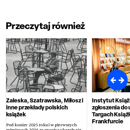
Przeczytaj również
Zaleska, Szatrawska, Miłosz i
Instytut Książ
inne przekłady polskich
zgłoszenia do 
książek
Targach Książ
Frankfurcie
Pod koniec 2025 roku i w pierwszych
miesiącach 2026 za granicą ukazały się