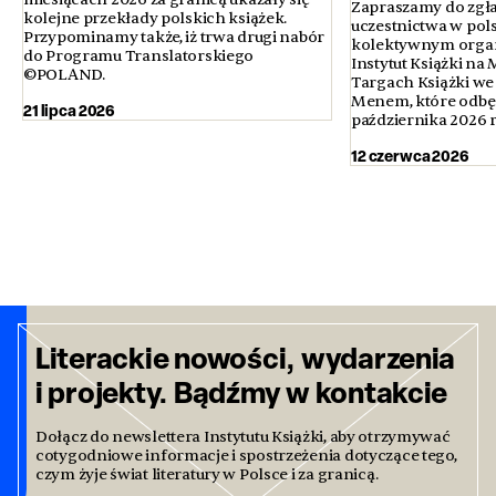
Zapraszamy do zgła
kolejne przekłady polskich książek.
uczestnictwa w pol
Przypominamy także, iż trwa drugi nabór
kolektywnym orga
do Programu Translatorskiego
Instytut Książki n
©POLAND.
Targach Książki we
Menem, które odbęd
21 lipca 2026
października 2026 
12 czerwca 2026
Literackie nowości, wydarzenia
i projekty. Bądźmy w kontakcie
Dołącz do newslettera Instytutu Książki, aby otrzymywać
cotygodniowe informacje i spostrzeżenia dotyczące tego,
czym żyje świat literatury w Polsce i za granicą.