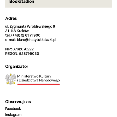
Bookstadion
Adres
ul. Zygmunta Wróblewskiego 6
31-148 Kraków
tel. (+48) 12 61 71 900
e-mail: biuro@instytutksiazki.pl
NIP: 6762670222
REGON: 528799030
Organizator
Obserwuj nas
Facebook
Instagram