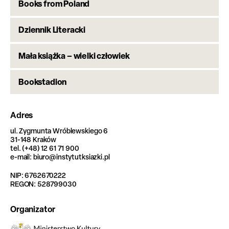
Books from Poland
Dziennik Literacki
Mała książka – wielki człowiek
Bookstadion
Adres
ul. Zygmunta Wróblewskiego 6
31-148 Kraków
tel. (+48) 12 61 71 900
e-mail: biuro@instytutksiazki.pl
NIP: 6762670222
REGON: 528799030
Organizator