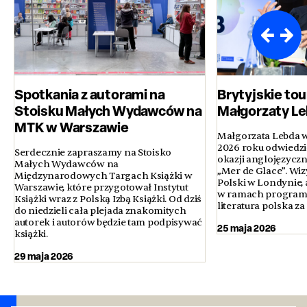
Spotkania z autorami na
Brytyjskie to
Stoisku Małych Wydawców na
Małgorzaty L
MTK w Warszawie
Małgorzata Lebda w
2026 roku odwiedził
Serdecznie zapraszamy na Stoisko
okazji anglojęzycz
Małych Wydawców na
„Mer de Glace”. Wiz
Międzynarodowych Targach Książki w
Polski w Londynie, a
Warszawie, które przygotował Instytut
w ramach programu
Książki wraz z Polską Izbą Książki. Od dziś
literatura polska za
do niedzieli cała plejada znakomitych
autorek i autorów będzie tam podpisywać
25 maja 2026
książki.
29 maja 2026