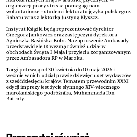
Maroka i innych krajów arabskojęzycznych. W
organizacji pracy stoiska pomagają nam
wolontariusze – studenci lektoratu języka polskiego z
Rabatu wraz z lektorką Justyną Kłyszcz.
Instytut Książki będą reprezentować dyrektor
Grzegorz Jankowicz oraz zastępczyni dyrektora
Agnieszka Rasińska-Bobr. Na zaproszenie Ambasady
przedstawiciele IK wezmą również udział w
obchodach Święta 3 Maja i przyjęciu zorganizowanym
przez Ambasadora RP w Maroku.
Targi potrwają od 30 kwietnia do 10 maja 2026 i
weźmie w nich udział prawie dziewięciuset wydawców
z sześćdziesięciu krajów. Tematem przewodnim XXXI
edycji imprezy jest życie słynnego XIV-wiecznego
marokańskiego podróżnika, Muhammada Ibn
Battuty.