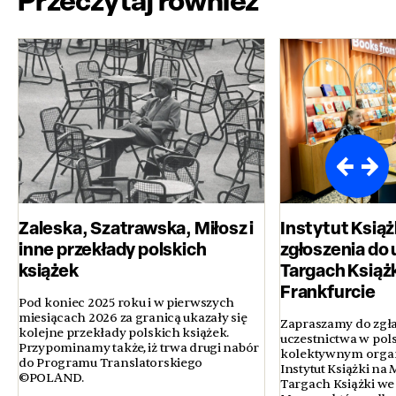
Przeczytaj również
Zaleska, Szatrawska, Miłosz i
Instytut Książ
inne przekłady polskich
zgłoszenia do 
książek
Targach Książ
Frankfurcie
Pod koniec 2025 roku i w pierwszych
miesiącach 2026 za granicą ukazały się
Zapraszamy do zgła
kolejne przekłady polskich książek.
uczestnictwa w pol
Przypominamy także, iż trwa drugi nabór
kolektywnym orga
do Programu Translatorskiego
Instytut Książki n
©POLAND.
Targach Książki we