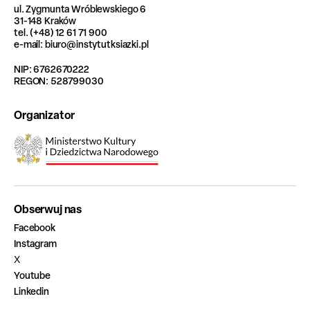
ul. Zygmunta Wróblewskiego 6
31-148 Kraków
tel. (+48) 12 61 71 900
e-mail: biuro@instytutksiazki.pl
NIP: 6762670222
REGON: 528799030
Organizator
Obserwuj nas
Facebook
Instagram
X
Youtube
Linkedin